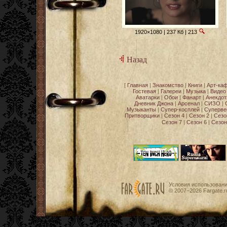
1920×1080 | 237 Кб | 213
Назад
[
Главная
|
Знакомство
|
Книги
|
Арт-ка
Гостевая
|
Галереи
|
Музыка
|
Видео
Аватарки
|
Обои
|
Фанарт
|
Анекдо
Дневник Джона
|
Арсенал
|
СИЗО
|
Музыканты
|
Супер-косплей
|
Суперве
Притворщики
|
Сезон 4
|
Сезон 2
|
Сезо
Сезон 7
|
Сезон 6
|
Сезон
Условия использован
© 2007−2026
Fargate.r