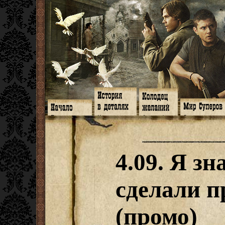
Главная
Книги
Арт-кафе
Знакомство
Программа
Галереи
Игромания
Обитатели
Гимн
Музыка
Клипы
Путеводитель
Форум
Видео
Фанфики
Семейное де
twitter
Субтитры
Аватарки
Дневник Джон
4.09. Я зн
Facebook
Заметки
Обои
Арсенал
ЖЖ
Мысли
Фанарт
СИЗО
Радио
Откровение
Анекдоты
Суперы от и д
Гостевая
Истоки
Передоз
Дневник Джо
сделали 
Страшилки
(промо)