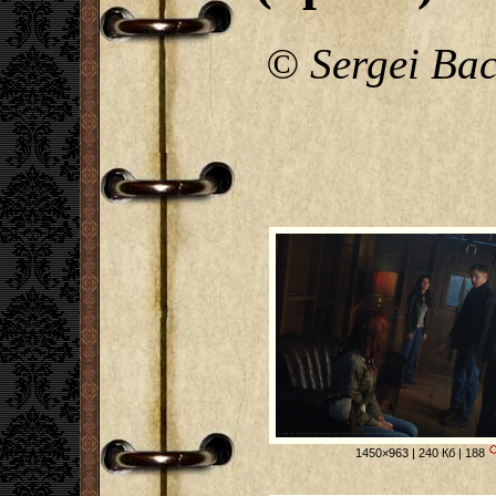
© Sergei Ba
1450×963 | 240 Кб | 188