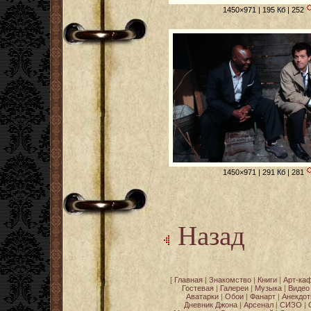
1450×971 | 195 Кб | 252
1450×971 | 291 Кб | 281
Назад
[
Главная
|
Знакомство
|
Книги
|
Арт-ка
Гостевая
|
Галереи
|
Музыка
|
Видео
Аватарки
|
Обои
|
Фанарт
|
Анекдо
Дневник Джона
|
Арсенал
|
СИЗО
|