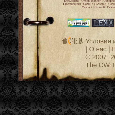
Музыканты
|
Супер-косплей
|
Суперве
Притворщики
|
Сезон 4
|
Сезон 2
|
Сезо
Сезон 7
|
Сезон 6
|
Сезон
Условия 
|
О нас
|
© 2007−
The CW Te