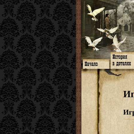
Главная
Книги
Программа
Галереи
Гимн
Музыка
Форум
Видео
twitter
Субтитры
И
Facebook
Заметки
ЖЖ
Мысли
Радио
Откровение
Гостевая
Истоки
Иг