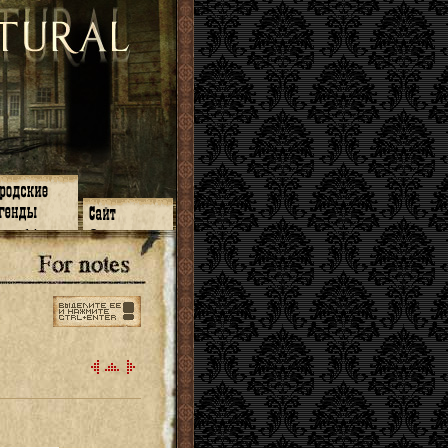
зон 14
О нас
зон 13
ЧаВо
зон 11
Поиск
зон 12
Ссылки
зон 10
Карта сайта
зон 9
зон 8
зон 7
зон 6
зон 5
⇐ ⇐