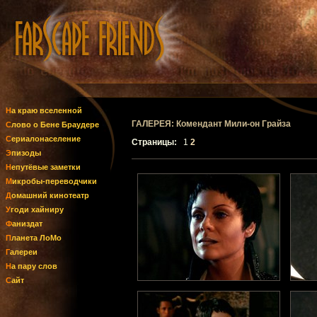
На краю вселенной
ГАЛЕРЕЯ: Комендант Мили-он Грайза
Слово о Бене Браудере
Сериалонаселение
Страницы:
1
2
Эпизоды
Непутёвые заметки
Микробы-переводчики
Домашний кинотеатр
Угоди хайниру
Фаниздат
Планета ЛоМо
Галереи
На пару слов
Сайт