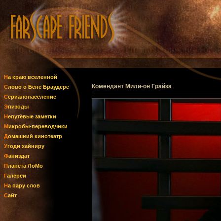
На краю вселенной
Комендант Мили-он Грайза
Слово о Бене Браудере
Сериалонаселение
Эпизоды
Непутёвые заметки
Микробы-переводчики
Домашний кинотеатр
Угоди хайниру
Фаниздат
Планета ЛоМо
Галереи
На пару слов
Сайт