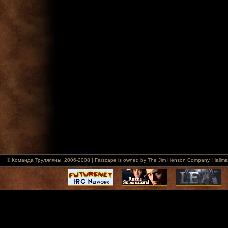
© Команда Труляляны, 2006-2008 | Farscape is owned by The Jim Henson Company, Hallmark Ent