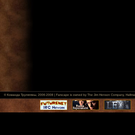
© Команда Труляляны, 2006-2008 | Farscape is owned by The Jim Henson Company, Hallmark Ent