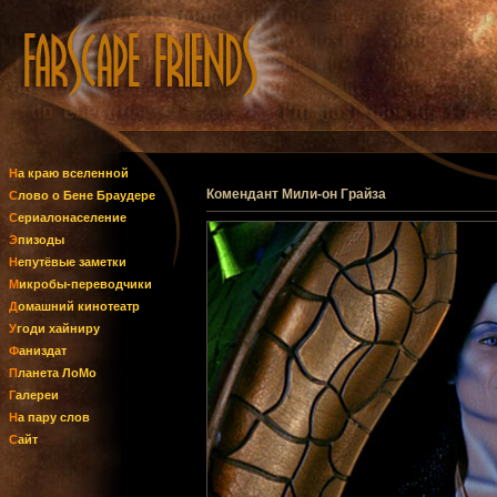
На краю вселенной
Комендант Мили-он Грайза
Слово о Бене Браудере
Сериалонаселение
Эпизоды
Непутёвые заметки
Микробы-переводчики
Домашний кинотеатр
Угоди хайниру
Фаниздат
Планета ЛоМо
Галереи
На пару слов
Сайт