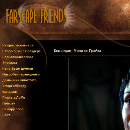
На краю вселенной
Комендант Мили-он Грайза
Слово о Бене Браудере
Сериалонаселение
Эпизоды
Непутёвые заметки
Микробы-переводчики
Домашний кинотеатр
Угоди хайниру
Фаниздат
Планета ЛоМо
Галереи
На пару слов
Сайт