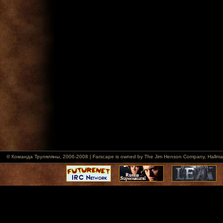
© Команда Труляляны, 2006-2008 | Farscape is owned by The Jim Henson Company, Hallmark Ent