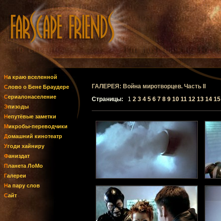
На краю вселенной
ГАЛЕРЕЯ: Война миротворцев. Часть II
Слово о Бене Браудере
Сериалонаселение
Страницы:
1
2
3
4
5
6
7
8
9
10
11
12
13
14
1
Эпизоды
Непутёвые заметки
Микробы-переводчики
Домашний кинотеатр
Угоди хайниру
Фаниздат
Планета ЛоМо
Галереи
На пару слов
Сайт