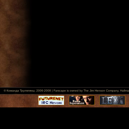
© Команда Труляляны, 2006-2008 | Farscape is owned by The Jim Henson Company, Hallmark Ent