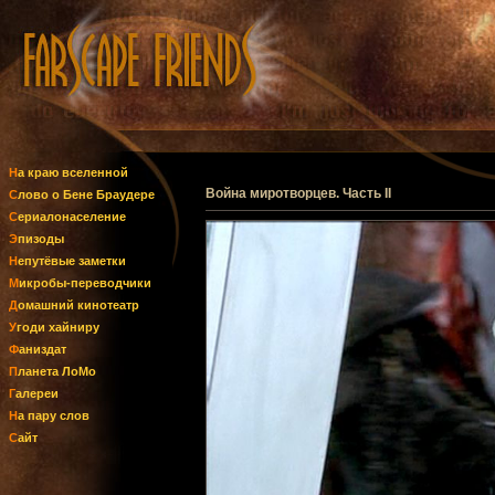
На краю вселенной
Война миротворцев. Часть II
Слово о Бене Браудере
Сериалонаселение
Эпизоды
Непутёвые заметки
Микробы-переводчики
Домашний кинотеатр
Угоди хайниру
Фаниздат
Планета ЛоМо
Галереи
На пару слов
Сайт