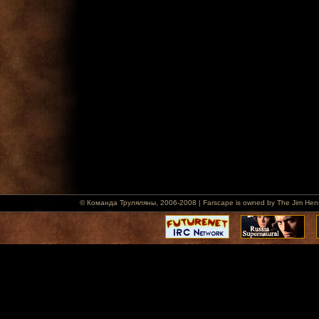
© Команда Труляляны, 2006-2008 | Farscape is owned by The Jim Henson 