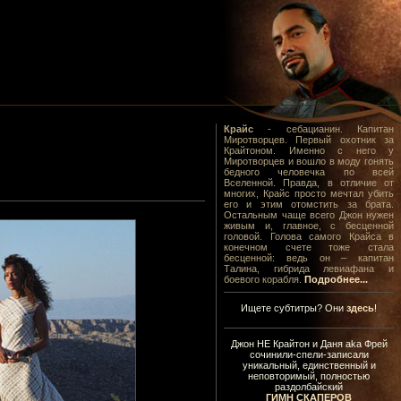
Крайс
- себацианин. Капитан
Миротворцев. Первый охотник за
Крайтоном. Именно с него у
Миротворцев и вошло в моду гонять
бедного человечка по всей
Вселенной. Правда, в отличие от
многих, Крайс просто мечтал убить
его и этим отомстить за брата.
Остальным чаще всего Джон нужен
живым и, главное, с бесценной
головой. Голова самого Крайса в
конечном счете тоже стала
бесценной: ведь он – капитан
Талина, гибрида левиафана и
боевого корабля.
Подробнее...
Ищете субтитры? Они
здесь
!
Джон НЕ Крайтон и Даня aka Фрей
сочинили-спели-записали
уникальный, единственный и
неповторимый, полностью
раздолбайский
ГИМН СКАПЕРОВ