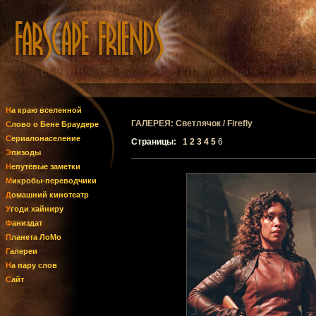
На краю вселенной
ГАЛЕРЕЯ: Светлячок / Firefly
Слово о Бене Браудере
Сериалонаселение
Страницы:
1
2
3
4
5
6
Эпизоды
Непутёвые заметки
Микробы-переводчики
Домашний кинотеатр
Угоди хайниру
Фаниздат
Планета ЛоМо
Галереи
На пару слов
Сайт