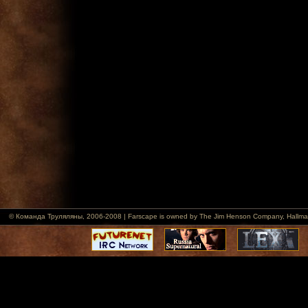
© Команда Труляляны, 2006-2008 | Farscape is owned by The Jim Henson Company, Hallmark Ent