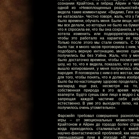
сознании Крайтона, и гибрид Айрин и Чи
одной из «Невоплощенных реальностей
видела такие комментарии: «Видимо, Гиги х
ее натаскала». Честно говоря, жаль, что у Г
было времени, обучать меня. Были вещи, ко
мы все делали, но которых не было на бумаге
что я спросила ее, что бы она сохранила, а 
хотела изменить или подкорректировать
чтобы это работало на характер ее гер
Только после этого мы стали снимать. С У
было так: я много часов проговорила с ним, 
подобрать верную интонацию, многие сце
получились бы без Уэйна. Жаль, что у ме
было достаточно времени, чтобы посмотрет
шоу, но то, что я видела, показало, что у м
вышло копирования, у меня получилась об
пародия. Я поговорила с ним о его жестах, м
для того, чтобы понять, что я должна изобра
Было бы по-настоящему здорово проделать 
маскарад еще раз, несмотря на то,
собственная природа в это время муч
взаперти. Будто суешь свое лицо в ведро с к
запрещая каждой частичке себя рабо
естественно. В уме это выходило легко, на
получилось очень утомительно».
Фарскейп требовал совершенно разнопла
игры – от эмоциональных моментов м
Крайтоном и Айрин до гораздо более стра
когда приходилось сталкиваться с какой
научно-фантастической проблемой, как нап
уменьшающие лучи в эпизоде «Я умен