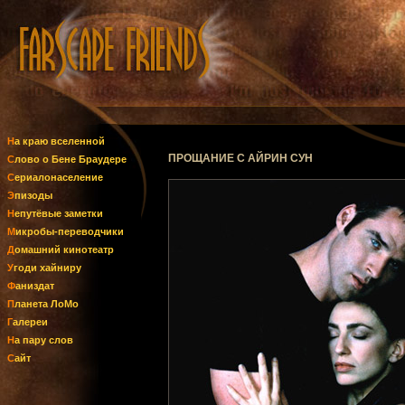
На краю вселенной
ПРОЩАНИЕ С АЙРИН СУН
Слово о Бене Браудере
Сериалонаселение
Эпизоды
Непутёвые заметки
Микробы-переводчики
Домашний кинотеатр
Угоди хайниру
Фаниздат
Планета ЛоМо
Галереи
На пару слов
Сайт