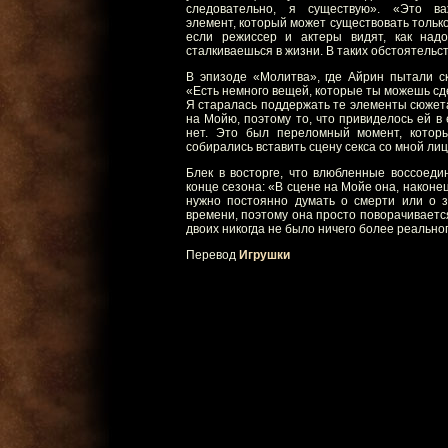
следовательно, я существую». «Это в
элемент, который может существовать только
если режиссер и актеры видят, как над
сталкиваешься в жизни. В таких обстоятельс
В эпизоде «Молитва», где Айрин пытали ск
«Есть немного вещей, которые ты можешь сде
Я старалась поддержать те элементы сюжета,
на Мойю, поэтому то, что привиделось ей в 
нет. Это был переломный момент, кото
собирались вставить сцену секса со мной лиц
Блек в восторге, что влюбленные воссоеди
конце сезона: «В сцене на Мойе она, наконец
нужно постоянно думать о смерти или о з
времени, поэтому она просто поворачивается
двоих никогда не было ничего более реальног
Перевод
Игрушки