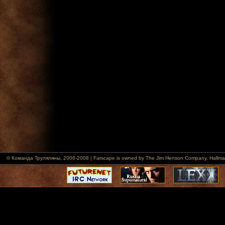
© Команда Труляляны, 2006-2008 | Farscape is owned by The Jim Henson Company, Hallmark Ent