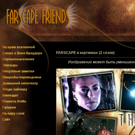
На краю вселенной
FARSCAPE в картинках (2 сезон)
Слово о Бене Браудере
Сериалонаселение
Изображение может быть уменьшено,
Эпизоды
Непутёвые заметки
Микробы-переводчики
Домашний кинотеатр
Угоди хайниру
Фаниздат
Планета ЛоМо
Галереи
На пару слов
Сайт