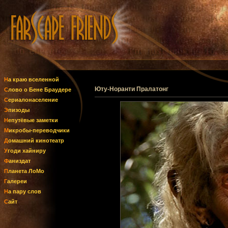
На краю вселенной
Юту-Норанти Пралатонг
Слово о Бене Браудере
Сериалонаселение
Эпизоды
Непутёвые заметки
Микробы-переводчики
Домашний кинотеатр
Угоди хайниру
Фаниздат
Планета ЛоМо
Галереи
На пару слов
Сайт