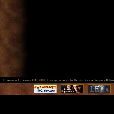
© Команда Труляляны, 2006-2008 | Farscape is owned by The Jim Henson Company, Hallmark Ent