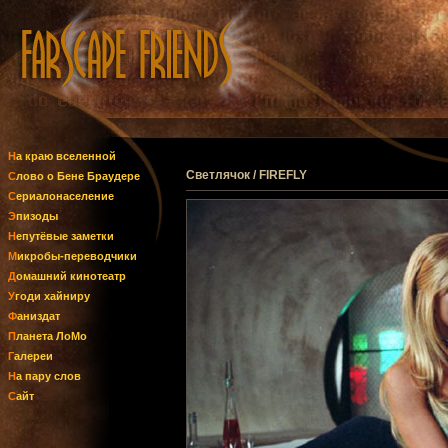
На краю вселенной
Светлячок / FIREFLY
Слово о Бене Браудере
Сериалонаселение
Эпизоды
Непутёвые заметки
Микробы-переводчики
Домашний кинотеатр
Угоди хайниру
Фаниздат
Планета ЛоМо
Галереи
На пару слов
Сайт