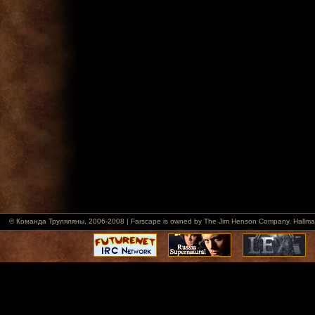
© Команда Труляляны, 2006-2008 | Farscape is owned by The Jim Henson Company, Hallmark Ent