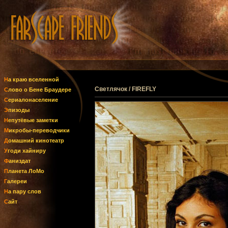
На краю вселенной
Светлячок / FIREFLY
Слово о Бене Браудере
Сериалонаселение
Эпизоды
Непутёвые заметки
Микробы-переводчики
Домашний кинотеатр
Угоди хайниру
Фаниздат
Планета ЛоМо
Галереи
На пару слов
Сайт