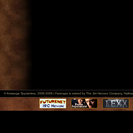
© Команда Труляляны, 2006-2008 | Farscape is owned by The Jim Henson Company, Hallmark Ent