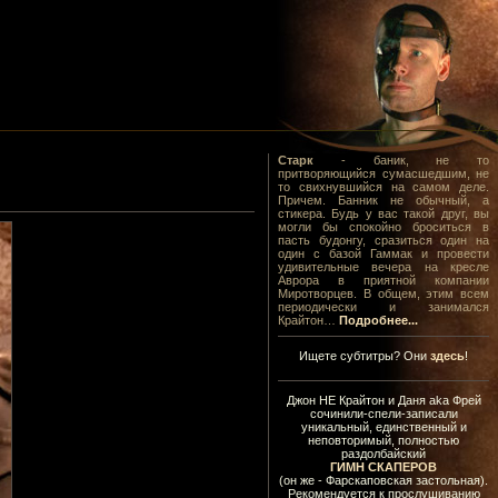
Старк
- баник, не то
притворяющийся сумасшедшим, не
то свихнувшийся на самом деле.
Причем. Банник не обычный, а
стикера. Будь у вас такой друг, вы
могли бы спокойно броситься в
пасть будонгу, сразиться один на
один с базой Гаммак и провести
удивительные вечера на кресле
Аврора в приятной компании
Миротворцев. В общем, этим всем
периодически и занимался
Крайтон…
Подробнее...
Ищете субтитры? Они
здесь
!
Джон НЕ Крайтон и Даня aka Фрей
сочинили-спели-записали
уникальный, единственный и
неповторимый, полностью
раздолбайский
ГИМН СКАПЕРОВ
(он же - Фарскаповская застольная).
Рекомендуется к прослушиванию