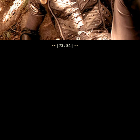
<<
| 73 / 84 |
>>