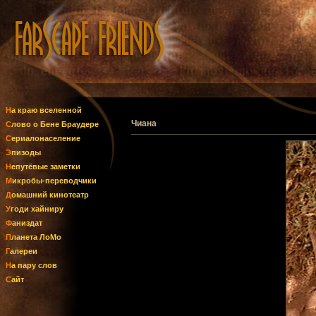
На краю вселенной
Чиана
Слово о Бене Браудере
Сериалонаселение
Эпизоды
Непутёвые заметки
Микробы-переводчики
Домашний кинотеатр
Угоди хайниру
Фаниздат
Планета ЛоМо
Галереи
На пару слов
Сайт