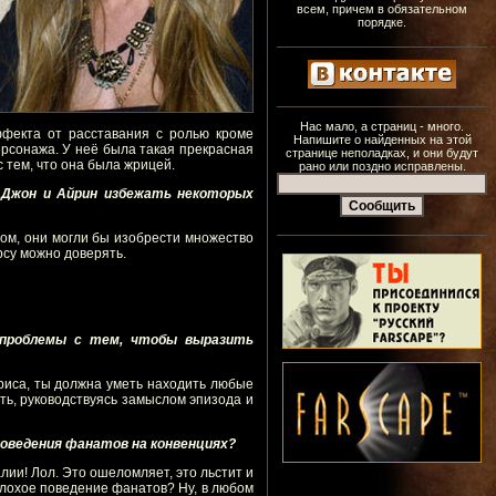
всем, причем в обязательном
порядке.
Нас мало, а страниц - много.
эффекта от расставания с ролью кроме
Напишите о найденных на этой
персонажа. У неё была такая прекрасная
странице неполадках, и они будут
с тем, что она была жрицей.
рано или поздно исправлены.
ы Джон и Айрин избежать некоторых
ом, они могли бы изобрести множество
рсу можно доверять.
о проблемы с тем, чтобы выразить
триса, ты должна уметь находить любые
ать, руководствуясь замыслом эпизода и
 поведения фанатов на конвенциях?
ии! Лол. Это ошеломляет, это льстит и
 Плохое поведение фанатов? Ну, в любом