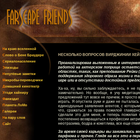
На краю вселенной
НЕСКОЛЬКО ВОПРОСОВ ВИРДЖИНИИ ХЕЙ
Слово о Бене Браудере
Сериалонаселение
Проанализировав выложенные в интернет
работой на актерском поприще остается
Эпизоды
областях, таких, как преподавание Рейки (
Непутёвые заметки
поддержания здорового образа жизни и та
Микробы-переводчики
игре или в отсутствии достойных предло
Домашний кинотеатр
Ха-ха, ну, вы сильно заблуждаетесь, я не 
Угоди хайниру
замечательно. Но вообще, я учу медитаци
предложений тут вовсе не причем, я просто в
Фаниздат
играть. Я опустила руки и даже не пыталась
Планета ЛоМо
единодушные заявления агентов, с которыми 
что, сражаться за права пожилой гламурно
Галереи
сделали это для меня, и теперь пожилая 
На пару слов
постепенно возвращаться к профессии актрисы
неотразима, бодра и кокетлива, все еще гл
Сайт
За время своей карьеры вы занимались мно
парфюма и прочее. Глядя на все это в пе