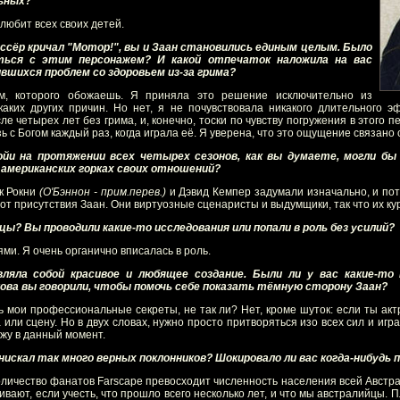
льных?
 любит всех своих детей.
иссёр кричал "Мотор!", вы и Заан становились единым целым. Было
ться с этим персонажем? И какой отпечаток наложила на вас
вшихся проблем со здоровьем из-за грима?
ем, которого обожаешь. Я приняла это решение исключительно из
аких других причин. Но нет, я не почувствовала никакого длительного 
 четырех лет без грима, и, конечно, тоски по чувству погружения в этого 
ь с Богом каждый раз, когда играла её. Я уверена, что это ощущение связано 
ойи на протяжении всех четырех сезонов, как вы думаете, могли б
 американских горках своих отношений?
ак Рокни
(О'Бэннон - прим.перев.)
и Дэвид Кемпер задумали изначально, и пот
от присутствия Заан. Они виртуозные сценаристы и выдумщики, так что их ку
цы? Вы проводили какие-то исследования или попали в роль без усилий?
и. Я очень органично вписалась в роль.
ляла собой красивое и любящее создание. Были ли у вас какие-т
лова вы говорили, чтобы помочь себе показать тёмную сторону Заан?
ть мои профессиональные секреты, не так ли? Нет, кроме шуток: если ты ак
 или сцену. Но в двух словах, нужно просто притворяться изо всех сил и игр
жу в данный момент.
нискал так много верных поклонников? Шокировало ли вас когда-нибудь
личество фанатов Farscape превосходит численность населения всей Австрал
вают, если учесть, что прошло всего несколько лет, и что мы австралийцы.