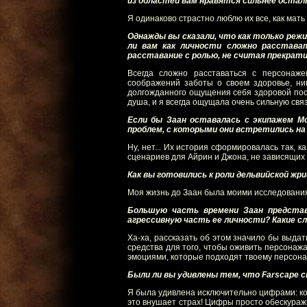
из областей вам нравятся сильнее оста
Я одинаково страстно люблю их все, как мать
Однажды вы сказали, что как только реж
ли вам как личности сложно расстава
расставание с ролью, не считая прекрати
Всегда сложно расставаться с персонаж
соображений заботы о своем здоровье, ник
долгожданного ощущения себя здоровой после
душа, и я всегда ощущала очень сильную связ
Если бы Заан оставалась с экипажем М
проблем, с которыми они встретились на
Ну, нет... Их история сформировалась так, к
сценариев для Айрин и Джона, не зависящих 
Как вы готовились к роли дельвийской жри
Моя жизнь до Заан была моими исследованиям
Большую часть времени Заан представ
агрессивную часть ее личности? Какие с
Ха-ха, рассказать об этом значило бы выда
средства для того, чтобы оживить персонажа
эмоциями, которые подходят твоему персона
Были ли вы удивлены тем, что Farscape с
Я была удивлена исключительно цифрами: ко
это внушает страх! Цифры просто обескуражи