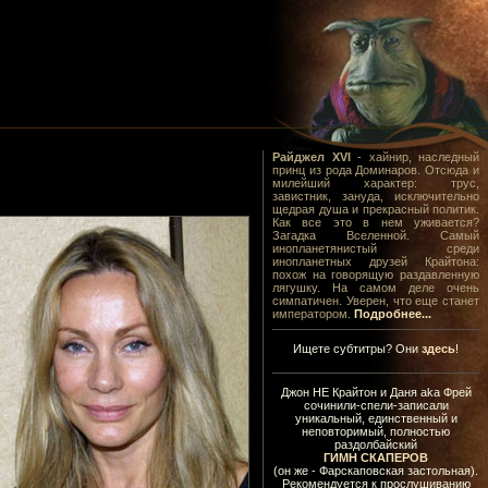
Райджел XVI
- хайнир, наследный
принц из рода Доминаров. Отсюда и
милейший характер: трус,
завистник, зануда, исключительно
щедрая душа и прекрасный политик.
Как все это в нем уживается?
Загадка Вселенной. Самый
инопланетянистый среди
инопланетных друзей Крайтона:
похож на говорящую раздавленную
лягушку. На самом деле очень
симпатичен. Уверен, что еще станет
императором.
Подробнее...
Ищете субтитры? Они
здесь
!
Джон НЕ Крайтон и Даня aka Фрей
сочинили-спели-записали
уникальный, единственный и
неповторимый, полностью
раздолбайский
ГИМН СКАПЕРОВ
(он же - Фарскаповская застольная).
Рекомендуется к прослушиванию