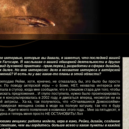
е интервью, которые вы давали, я заметил, что последней вашей
 Farscape. Я наслышан о вашей обширной деятельности в других
вид духовной практики - прим.перев.), разработки в сферах дизайна,
к далее. Но мне интересно: дело в нехватке интереса к актёрской
жений? И есть ли у вас какие-то планы в этой области?
преподаю Рейки, хотя, конечно, не отказалась бы, это было бы просто
и. По поводу актёрской игры – о Боже, НЕТ, нехватка интереса или
пала в ступор, когда мне сообщили, что я слишком стара для того, чтобы
 искать предложения... И глупо поступила, нужно было проигнорировать
я консультировалась в 2002 году, и двигаться вперед, несмотря ни на
й актрисы... Ха-ха, так получилось, что «Отчаявшиеся Домохозяйки»
гламурная женщина снова в моде на полную катушку, так что я буду
... Ждите моего появления в новинках этого года... Мне за пятьдесят, я
амурна и теперь меня просто НЕ ОСТАНОВИТЬ! Лол
гими вещами: работа модели, игра в кино, Рейки, дизайн, создание
рспективе, чем вы гордитесь больше всего и какие пункты в каждой