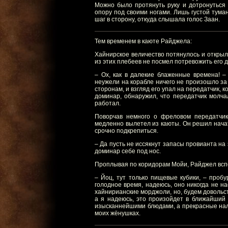
Можно было протянуть руку и дотронуться 
опору под своими ногами. Лишь густой тума
шаг в сторону, откуда слышала голос Заан.
Тем временем в каюте Райджела:
Хайнирское величество потянулось и открыло
из этих плебеев не посмел потревожить его д
– Ох, как в далекие блаженные времена! –
неужели на корабле ничего не произошло за
сторонам, и взгляд его упал на передатчик,
доминар, обнаружил, что передатчик молча
работал.
Поворчав немного о фреловом передатчик
медленно вылетел из каюты. Он решил нача
срочно подкрепиться.
– Да пусть не иссякнут запасы провианта на
доминар себе под нос.
Проплывая по коридорам Мойи, Райджел вспом
– Йоц, тут только пищевые кубики, – пробу
голодное время, надеюсь, оно никогда не на
хайнирианские морджоли, но, будем довольс
а я надеюсь, это произойдет в ближайший ц
изысканнейшими блюдами, а прекрасные нал
моих жёнушках.