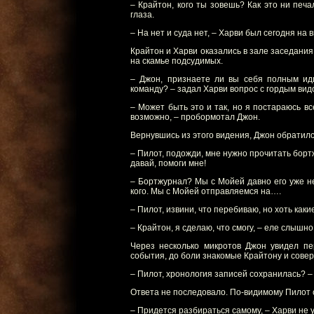
– Крайтон, кого ты зовешь? Как это ни печа
глаза.
– На нет и суда нет, – Харви был сегодня на 
Крайтон и Харви оказались в зале заседания
на скамье подсудимых.
– Джон, признаете ли вы себя полным ид
команду? – задал Харви вопрос с гордым вид
– Может быть это и так, но я постараюсь в
возможно, – пробормотал Джон.
Вернувшись из этого видения, Джон обратилс
– Пилот, подожди, мне нужно прочитать бортж
давай, помоги мне!
– Бортжурнал? Мы с Мойей давно его уже не 
кого. Мы с Мойей отправляемся на….
– Пилот, извини, что перебиваю, но хоть как
– Крайтон, я сделаю, что смогу, – еле слышно
Через несколько микротов Джон увидел пе
события, до боли знакомые Крайтону и сове
– Пилот, хронология записей сохранилась? –
Ответа не последовало. По-видимому Пилот 
– Придется разбираться самому, – Харви не 