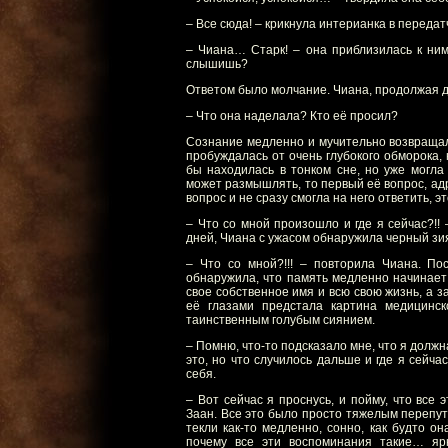
– Все сюда! – крикнула интерианка в передат
– Чиана… Старк! – она приблизилась к ним
слышишь?
Ответом было молчание. Чиана, продолжая де
– Что она наделала? Кто её просил?
Сознание медленно и мучительно возвращало
пробуждалась от очень глубокого обморока, 
бы находилась в тонком сне, но уже могла
может размышлять, то первый её вопрос, адр
вопрос и не сразу смогла на него ответить, э
– Что со мной произошло и где я сейчас?!!
дней, Чиана с ужасом обнаружила черный з
– Что со мной?!!! – повторила Чиана. По
обнаружила, что память медленно начинает
свое собственное имя и всю свою жизнь, а
её глазами предстала картина медицинс
таинственным голубым сиянием.
– Помню, что-то подсказало мне, что я долж
это, но что случилось дальше и где я сей
себя.
– Вот сейчас я проснусь, и пойму, что все
Заан. Все это было просто тяжелым перепу
текли как-то медленно, сонно, как будто он
почему все эти воспоминания такие… ярк