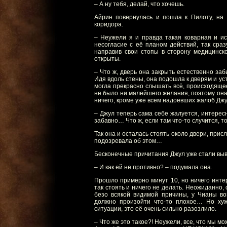
– А ну тебя, делай, что хочешь.
Айрин повернулась и пошла к Пилоту, на 
коридора.
– Неужели я и правда такая коварная и ис
несогласие с её планом действий, так сраз
направив свои стопы в сторону медицинск
открыты.
– Что ж, дверь она закрыть естественно за
Идя вдоль стены, она подошла к дверям и уст
могла прекрасно слышать всё, происходящее
не было ни малейшего желания, поэтому она 
ничего, кроме уже всем надоевших жалоб Джу
– Джул теперь сама себе жалуется, интересн
забавно… Что ж, если там что-то случится, то
Так она и осталась стоять около двери, прис
подозревала об этом…
Бесконечные причитания Джул уже стали выв
– И как ей не противно? – подумала она.
Прошло примерно минут 10, но ничего инте
так стоять и ничего не делать. Неожиданно, 
безо всякой видимой причины, у Чианы воз
должно произойти что-то плохое… Но хуж
ситуации, это её очень сильно разозлило.
– Что же это такое?! Неужели, все, что мы мо