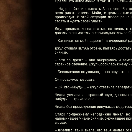
Фрелл! Это невозможно, я так НЕ ХОЧУ!!! – Ч
– Надо пойти и отыскать Заан, чего бы э
осматривать отсеки Мойи, с целью отыск
происходит. В этой ситуации любое решени
стоять и ждать своей участи.
Джул продолжала жаловаться на жизнь, кот
довольно внимательно «приглядывала» за С
– Как никак, он мой пациент! – в очередной р
Джул отошла вглубь отсека, пытаясь достать
сияние.
– Что за дрен? – она обернулась и замер
странное свечение. Джул бросилась к нему и 
– Бесполезная штуковина, – она аккуратно по
Он продолжал мерцать.
– Эй, кто-нибудь… – Джул схватила передатчи
Чиана услышала странный шум, доносивши
нибудь… – кричала она.
Чиана без промедления ринулась в медотсек
Старк по-прежнему неподвижно лежал, но т
напомнившее Чиане сияние, окружавшее при
в руках...
– Фрелл! Я так и знала, что тебя нельзя ост