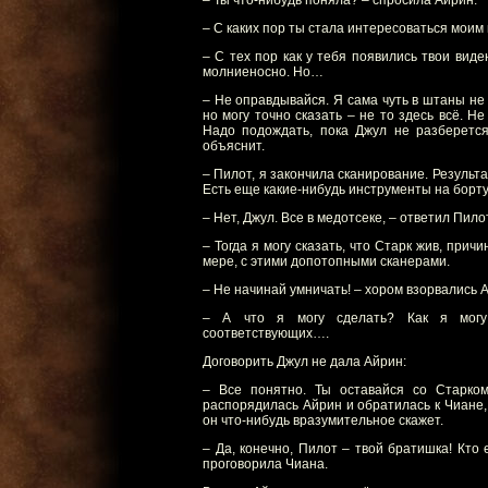
– Ты что-нибудь поняла? – спросила Айрин.
– С каких пор ты стала интересоваться мои
– С тех пор как у тебя появились твои виде
молниеносно. Но…
– Не оправдывайся. Я сама чуть в штаны не 
но могу точно сказать – не то здесь всё. Н
Надо подождать, пока Джул не разберется
объяснит.
– Пилот, я закончила сканирование. Результ
Есть еще какие-нибудь инструменты на борт
– Нет, Джул. Все в медотсеке, – ответил Пило
– Тогда я могу сказать, что Старк жив, прич
мере, с этими допотопными сканерами.
– Не начинай умничать! – хором взорвались 
– А что я могу сделать? Как я могу 
соответствующих….
Договорить Джул не дала Айрин:
– Все понятно. Ты оставайся со Старком
распорядилась Айрин и обратилась к Чиане,
он что-нибудь вразумительное скажет.
– Да, конечно, Пилот – твой братишка! Кто 
проговорила Чиана.