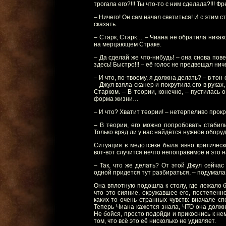
трогала его?!!! Ты что-то с ним сделала?!!! Ф
– Ничего! Он сам начал светиться! И с этим с
сказать.
– Старк, Старк… – Чиана не обратила никак
на мерцающем Страке.
– Да сделай же что-нибудь! – она снова пове
здесь! Быстро!!! – её голос не предвещал нич
– И что, по-твоему, я должна делать? – в тон
– Джул взяла сканер и покрутила его в рука
Старком. – В теории, конечно, – пустилась 
форма жизни…
– И что? Хватит теории! – нетерпеливо прок
– В теории, его можно попробовать стабил
Только вряд ли у нас найдётся нужное обору
Ситуация в медотсеке была явно критическ
вот-вот случится нечто непоправимое и это н
– Так, что же делать? От этой Джул сейчас 
одной придется тут разбираться, – подумала
Она вплотную подошла к столу, где лежало 
что это сияние, окружавшее его, постепенн
каких-то очень странных чувств: вначале сп
Теперь Чиана кажется знала, ЧТО она должн
Не бойся, просто подойди и прикоснись к не
том, что всё это её нисколько не удивляет.