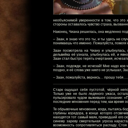
необъяснимой уверенности в том, что это 
стороны оставалось чувство страха, вызва
Наконец, Чиана решилась, она медленно под
– Заан, я знаю что это ты, и ты здесь не сл
понимаешь что именно. Пожалуйста, помоги
Заан посмотрела на Чиану и улыбнулась, н
дельвийка её узнала, улыбнулась ей, и явн
Заан стал быстро терять очертания, исчеза
– Заан, подожди, не исчезай! Мне надо кое
поздно, и её слова уже никто не услышал, За
– Заан, пожалуйста, вернись… прошу тебя….
Старк ощущал себя пустотой, чёрной неп
Только уже не было ледяного ужаса, остал
пульсировало чудом выжившее сознание: «
последние мгновения перед тем, как время о
Те обрывочные мгновения, когда, пытаясь бо
глубины коридора, в конце которго отсвечи
находятся тот самый маяк, приведший его сю
синему зареву смертельная угроза нараста
возможность сопротивляться распаду. Стоя