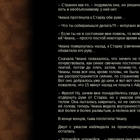
– Странно как-то, – подумала она, но решила
хоть и необъяснимому, у неё нет.
Чиана протянула к Старку обе руки…
– Что ты собираешься делать?!! – испугано в
– Если ты не в состоянии мне помочь, то мо
ей Чиана, – просто постой некоторое время м
Чиана повернулась назад, к Старку (свечени
обхватила его руку…
Сначала Чиане показалось, что ничего не п
почувствовала, как синее свечение постепе
локтей, потом до плеч, затем, почему-то,
Чианы, пока вся она, кроме головы, не был
как распространяется сияние, по странному
Вот оно добралось уже до шеи, и вот-вот оно
пожалела, что 15 минут назад не пошла с Ай
– Фрелл! Ну, зачем мне понадобилось сюда л
отдёрнуть руки от Старка, но с ужасом о
телом. Она пыталась закричать, но не смогл
её голову, теперь Чиана видела внутренност
всё более и более размытым, а пелена всё т
В конце концов, тьма поглотила Чиану.
Джул с ужасом наблюдала за происходящ
осталась.
– Успокойся, успокойся… – твердила она себ