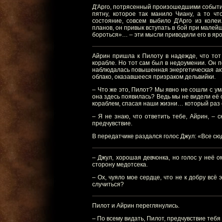
Д'Арго, потрясенный произошедшими события
пятну, которое так манило Чиану, а то чт
состояние, совсем выбило Д'Арго из колеи
планов, он привык вступать в бой при малейш
бороться»… – эти мысли приводили его в яро
Айрин пришла к Пилоту в надежде, что тот
корабле. Но тот сам был в недоумении. Он п
наблюдалась повышенная энергетическая акт
облако, оказавшееся призраком дельвийки.
– Что же это, Пилот? Мы явно не сошли с ум
она здесь появилась? Ведь мы не видели её с
кораблем, спасая наши жизни… который раз с
– Я не знаю, что ответить тебе, Айрин, – 
предчувствие.
В передатчике раздался голос Джул: «Все с
– Джул, хорошая девчонка, но голос у неё о
сторону медотсека.
– Ох, чуяло мое сердце, что не к добру всё 
случиться?
Пилот и Айрин переглянулись.
– По всему видать, Пилот, предчувствие тебя