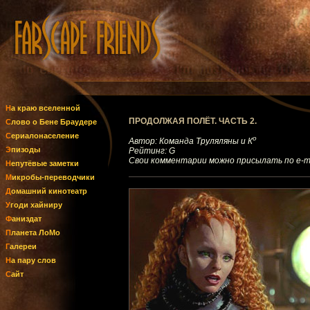
На краю вселенной
ПРОДОЛЖАЯ ПОЛЁТ. ЧАСТЬ 2.
Слово о Бене Браудере
Сериалонаселение
о
Автор: Команда Труляляны и К
Эпизоды
Рейтинг: G
Свои комментарии можно присылать по е-m
Непутёвые заметки
Микробы-переводчики
Домашний кинотеатр
Угоди хайниру
Фаниздат
Планета ЛоМо
Галереи
На пару слов
Сайт