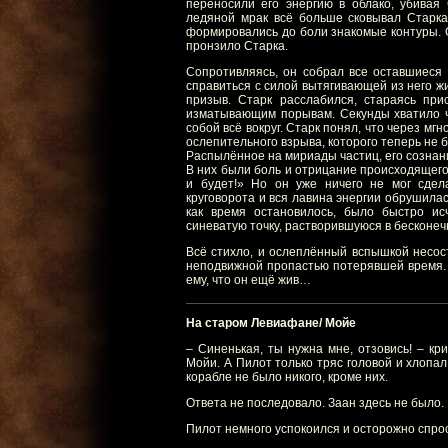
переносили его энергию в облако, убивая 
ледяной мрак всё больше сковывал Старка
формировались до боли знакомые контуры. 
пронзило Старка.
Сопротивляясь, он собрал все оставшиеся 
справиться с силой вытягивающей из него жи
призыв. Старк расслабился, стараясь при
изматывающим порывам. Секунды хватило ч
собой всё вокруг. Старк понял, что через мг
ослепительного взрыва, которого теперь не б
Распылённое на мириады частиц, его сознани
В них были боль и отрицание происходящего. 
и будет!» Но он уже ничего не мог сдел
круговорота и вся лавина энергии обрушилас
как время остановилось, было быстро и
синеватую точку, растворившуюся в бесконеч
Всё стихло, и ослеплённый вспышкой несос
неподвижной пропастью потерявшей время. 
ему, что он ещё жив…
На старом Левиафане/ Мойе
– Синенькая, ты нужна мне, отзовись! – кр
Мойи. А Пилот только тряс головой и хлопал 
корабле не было никого, кроме них.
Ответа не последовало. Заан здесь не было.
Пилот немного успокоился и осторожно спро