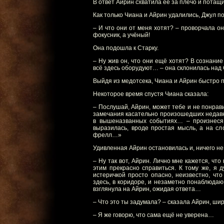
В ответ Айрин схватила её за плечо и потащи
Как только Чиана и Айрин удалились, Джул по
– И что они от меня хотят? – проворчала она
фокусник, а учёный!
Она подошла к Старку.
– Ну жив он, что они ещё хотят? В сознание
всё здесь оборудуют… – она склонилась над
Выйдя из медотсека, Чиана и Айрин быстро п
Некоторое время спустя Чиана сказала:
– Послушай, Айрин, может тебе и не понравит
замечания касательно произошедших недавно
в вышеназванных событиях… – произнеся 
выразилась, вроде простая мысль, а на сл
фрелл…»
Удивленная Айрин остановилась и, ничего не
– Ну так вот, Айрин. Лично мне кажется, чт
этим прекрасно справиться. К тому же, я 
истеричкой просто опасно, неизвестно, чт
здесь, в коридоре, и незаметно понаблюдаю
взглянула на Айрин, ожидая ответа…
– Что это ты задумала? – сказала Айрин, ши
– Я же говорю, что сама ещё не уверена…