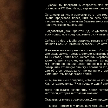
– Давай, ты прекратишь сотрясать мои мо
остановить??? Вот. Назад, еще немного назад
Остановив запись и запустив её с того ме
Чиана предстала перед ним во весь рост
изношенное, и с длинными белыми волосами,
практически не было видно.
– Здравствуй, Джон Крайтон. Да, не удивляйся
если только мое предположение о случившимс
Сейчас на борту Мойи остались только я и П
меняет. Больше никого не осталось. Все ост
Я не знаю как я могу вот так спокойно об эт
уже около двухсот циклов, сколько конкретно 
то ни стало, найти тебя, живого или мертво
даже потеряла им счет, мы побывали там, гд
мы ничего не нашли, даже крошечных сл
совершили страшную ошибку и осознали это, 
сам об этом догадывался, но мы ничего дру
изменило. Мы продолжали поиски.
– Ой, так мы им и поверили, – Харви не мог
Как ты там говаривал? Как прошлогодний сн
Джон попытался испепелить Харви взгляд
кастрюли, которая и отразила молнию…
Оказавшись вновь в реальности, Джон продо
– Потом… потом случилось неизбежное… мы