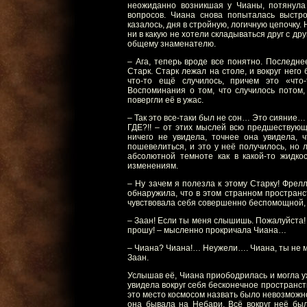
неожиданно возникшая у Чианы, потянула
вопросов. Чиана снова попыталась выстро
казалось, дня в стройную, логичную цепочку.
ни в какую не хотели складываться друг с др
общему знаменателю.
– Ага, теперь вроде все понятно. Последне
Старк. Старк лежал на столе, и вокруг него 
что-то ещё случилось, причем это «что
Воспоминания о том, что случилось потом,
повергли её в ужас.
– Так это все-таки был не сон… Это сияние… 
ГДЕ?!! – от этих мыслей всю предшествующ
ничего не увидела, точнее она увидела, 
пошевелиться, и это у неё получилось, но л
абсолютной темноте как в какой-то жидко
изменениям.
– Ну зачем я полезла к этому Старку! Фрелл!
обнаружила, что в этом странном пространст
чувствовала себя совершенно беспомощной, о
– Заан! Если ты меня слышишь. Пожалуйста! 
прошу! – мысленно прокричала Чиана…
– Чиана? Чиана!… Неужели…. Чиана, ты не м
Заан.
Услышав её, Чиана приободрилась и могла уж
увидела вокруг себя бесконечное пространст
это место космосом назвать было невозможн
она бывала на Небари. Всё вокруг неё бы