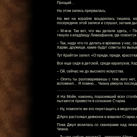
Прощай…
На этом запись прервалась.
На миг на корабле воцарилась тишина, н
посередине этой записи и слушал, затаив ды
– М-м-м. Так вот, что мы делали здесь, – 
тянуло к кладбищу Левиафанов, где покоится
– Так, надо что-то делать и времени у нас, 
Харви, дружище, какие будут советы по выз
Тут Крайтон запел: «О приди, приди, красотка
Все еще сидя в детской, среди карапузов, Х
– Ой, сейчас не до высокого искусства.
– Опять ты разговариваешь с тем, кого нет,
вспомнил… Я помню… Чиана умерла последне
А На Мойе, наконец, поразивший всех столбн
пытаются привести в сознание Старка.
– Ну, помогите же его перетащить в медотсек
Д'Арго растолкал девчонок и взвалил Старка 
Пока Джул возилась со сканерами над лежа
Чиана.