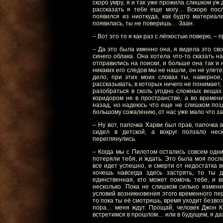
скоро умру, я и так уже прожила слишком уж 
рассказать я тебе еще могу… Вскоре посл
появился из ниоткуда, как будто материал
появилась, ты не поверишь… Заан.
– Вот это то я как раз с лёгкостью поверю, –
– Да это была именно она, я видела это св
синего облака. Она хотела что-то сказать н
отправились на поиски, и больше она так и 
никаких его следов мы не нашли, он не улете
дело, при этих моих словах ты, наверное
рассказывать, в которых ничего не понимает,
разобраться в сколь угодно сложных вещах.
коридором не в пространстве, а во времени
назад, но надеюсь что еще не слишком позд
большому сожалению, от нас уже мало что за
– Ну вот, папочка Харви был прав, папочка
сидел в детской, а вокруг ползало нес
переглянулись.
– Когда мы с Пилотом остались совсем одни,
потеряли тебя, и ждать. Это была моя после
все идет успешно, и смерти от недостатка в
хочешь навсегда здесь застрять, то ты 
единственная, кто может помочь тебе, и 
несколько. Пока не слишком сильно измени
условий возникновения этого временного пер
то пока ты её смотришь, время уходит безвоз
пора… меня ждут. Прощай, человек Джон Кр
встретимся в прошлом… или в будущем, я даж