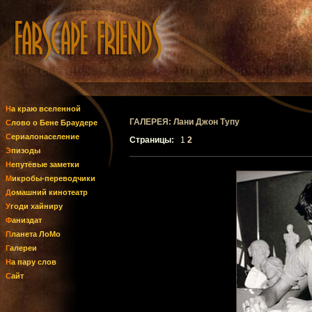
На краю вселенной
ГАЛЕРЕЯ: Лани Джон Тупу
Слово о Бене Браудере
Сериалонаселение
Страницы:
1
2
Эпизоды
Непутёвые заметки
Микробы-переводчики
Домашний кинотеатр
Угоди хайниру
Фаниздат
Планета ЛоМо
Галереи
На пару слов
Сайт