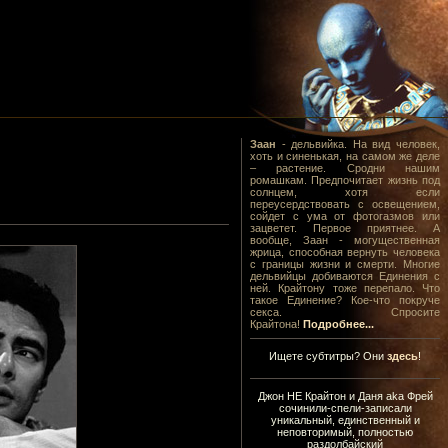
Заан
- дельвийка. На вид человек,
хоть и синенькая, на самом же деле
– растение. Сродни нашим
ромашкам. Предпочитает жизнь под
солнцем, хотя если
переусердствовать с освещением,
сойдет с ума от фотогазмов или
зацветет. Первое приятнее. А
вообще, Заан - могущественная
жрица, способная вернуть человека
с границы жизни и смерти. Многие
дельвийцы добиваются Единения с
ней. Крайтону тоже перепало. Что
такое Единение? Кое-что покруче
секса. Спросите
Крайтона!
Подробнее...
Ищете субтитры? Они
здесь
!
Джон НЕ Крайтон и Даня aka Фрей
сочинили-спели-записали
уникальный, единственный и
неповторимый, полностью
раздолбайский