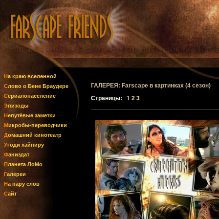
На краю вселенной
ГАЛЕРЕЯ: Farscape в картинках (4 сезон)
Слово о Бене Браудере
Сериалонаселение
Страницы:
1
2
3
Эпизоды
Непутёвые заметки
Микробы-переводчики
Домашний кинотеатр
Угоди хайниру
Фаниздат
Планета ЛоМо
Галереи
На пару слов
Сайт