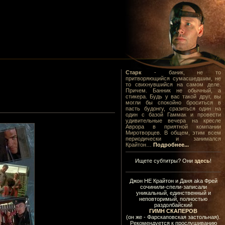
Старк
- баник, не то
притворяющийся сумасшедшим, не
то свихнувшийся на самом деле.
Причем. Банник не обычный, а
стикера. Будь у вас такой друг, вы
могли бы спокойно броситься в
пасть будонгу, сразиться один на
один с базой Гаммак и провести
удивительные вечера на кресле
Аврора в приятной компании
Миротворцев. В общем, этим всем
периодически и занимался
Крайтон…
Подробнее...
Ищете субтитры? Они
здесь
!
Джон НЕ Крайтон и Даня aka Фрей
сочинили-спели-записали
уникальный, единственный и
неповторимый, полностью
раздолбайский
ГИМН СКАПЕРОВ
(он же - Фарскаповская застольная).
Рекомендуется к прослушиванию