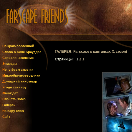
На краю вселенной
ГАЛЕРЕЯ: Farscape в картинках (1 сезон)
Слово о Бене Браудере
Сериалонаселение
Страницы:
1
2
3
Эпизоды
Непутёвые заметки
Микробы-переводчики
Домашний кинотеатр
Угоди хайниру
Фаниздат
Планета ЛоМо
Галереи
На пару слов
Сайт