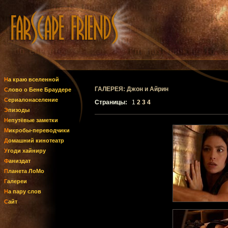
На краю вселенной
ГАЛЕРЕЯ: Джон и Айрин
Слово о Бене Браудере
Сериалонаселение
Страницы:
1
2
3
4
Эпизоды
Непутёвые заметки
Микробы-переводчики
Домашний кинотеатр
Угоди хайниру
Фаниздат
Планета ЛоМо
Галереи
На пару слов
Сайт