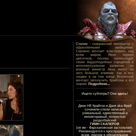
Сталик
- скарранский император с
офрелленными амбициями.
Скромно мечтает властвовать над
всем миром. Явно переел
цветочков, посему превосходит
своих ящуроподобных сородичей в
интеллектуальном развитии, но
военный министр Акна имеет на
него большое влияние. Как и все
злодеи в на том конце Вселенной
мечтает заполучить Крайтона и его
знания.
Подробнее...
Ищете субтитры? Они
здесь
!
Джон НЕ Крайтон и Даня aka Фрей
сочинили-спели-записали
уникальный, единственный и
неповторимый, полностью
раздолбайский
ГИМН СКАПЕРОВ
(он же - Фарскаповская застольная).
Рекомендуется к прослушиванию
всем, причем в обязательном