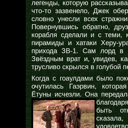
легенды, которую рассказыв
что-то зазвенело, Джек обе
словно унесли всех стражни
Повернувшись обратно, дру
корабля сделали и с теми, 
пирамиды и хатаки Херу-ур
прихода ЗВ-1. Сам лорд в
Звёздным врат и, увидев, ка
трусливо скрылся в голубой п
Когда с гоаулдами было пок
очутилась Гаэрвин, котора
Ётуны исчезли. Она передал
благодар
быть от
сказала
удовлетв