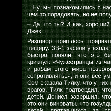
– Ну, мы познакомились с на
чем-то порадовать, но не пол
– Да что ты? И как, хороши
Джек.
Разговор пришлось прерва
пещеру. ЗВ-1 засели у входа
быстро поняли, что это бе
крикнул: «Чужестранцы из ча
и рабам этого мира позволя
сопротивляться, и они все ум
Сэм сказала Тилку, что у них
врагов. Тилк подтвердил, чт
детей. Дениел завершил, что
это они виноваты, что гоаулд
детей, прятавшихся за с