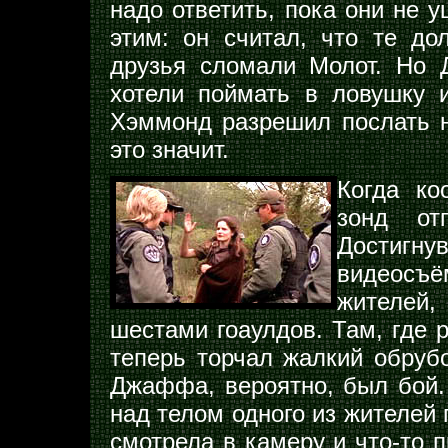
надо ответить, пока они не 
этим: он считал, что те до
друзья сломали Молот. Но 
хотели поймать в ловушку и
Хэммонд разрешил послать н
это значит.
Когда ко
зонд от
Достигн
видеосъ
жителей,
шестами гоаулдов. Там, где 
теперь торчал жалкий обруб
Джаффа, вероятно, был бой.
над телом одного из жителей
смотрела в камеру и что-то п