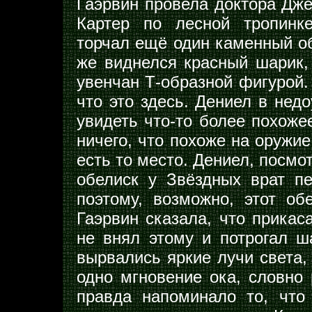
Гаэрвин провела доктора Дже
Картер по лесной тропинк
торчал ещё один каменный об
же виднелся красный шарик,
увенчан Т-образной фигурой.
что это здесь. Дениел в нед
увидеть что-то более похоже
ничего, что похоже на оружие
есть то место. Дениел, посмо
обелиск у Звёздных врат п
поэтому, возможно, этот об
Гаэрвин сказала, что прикас
не внял этому и потрогал ша
вырвались яркие лучи света, 
одно мгновение ока, словно 
правда напоминало то, чт