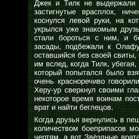
Джек и Тилк не выдержали 
застигнутые врасплох, нич
коснулся левой руки, на ко
укрылся уже знакомым друз
стали бороться с ним, и б
засады, подбежали к Олафу
оставшийся без своей свиты,
им вслед, когда Тилк, убегая
который попытался было взя
очень красноречиво говорили
Херу-ур сверкнул своими гл
некоторое время воинам пос
врат и найти беглецов.
Когда друзья вернулись в пещ
количеством боеприпасов мо
чертям, а вот Звёздные врат