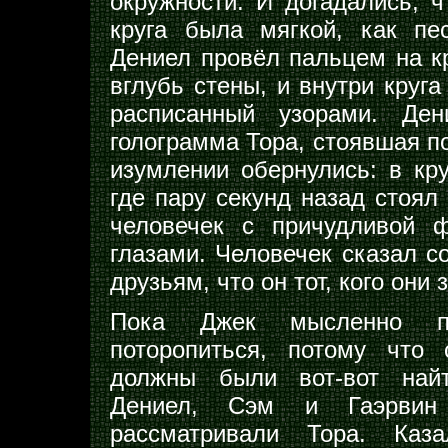
окружности. И догадались, ч
круга была мягкой, как пе
Дениел провёл пальцем на кр
вглубь стены, и внутри круг
расписанный узорами. Де
голограмма Тора, стоявшая по
изумлении обернулись: в кру
где пару секунд назад стоял
человечек с причудливой 
глазами. Человечек сказал 
друзьям, что он тот, кого они 
Пока Джек мысленно п
поторопиться, потому что
должны были вот-вот най
Дениел, Сэм и Гаэрвин
рассматривали Тора. Каз