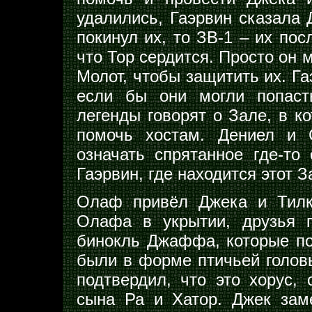
удалились, Гаэрвин сказала 
покинул их, то ЗВ-1 – их по
что Тор сердится. Просто он 
Молот, чтобы защитить их. Га
если бы они могли попаст
легенды говорят о Зале, в к
помочь хостам. Дениел и 
означать спрятанное где-то
Гаэрвин, где находится этот З
Олаф привёл Джека и Тилк
Олафа в укрытии, друзья 
бинокль Джаффа, которые п
были в форме птичьей головы
подтвердил, что это хорус, 
сына Ра и Хатор. Джек зам