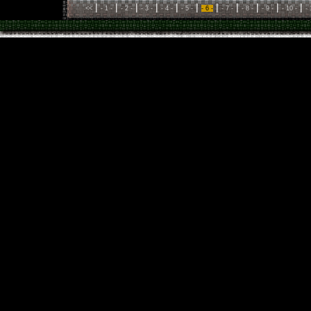
|
|
|
|
|
|
|
|
|
|
|
<<
- 1 -
- 2 -
- 3 -
- 4 -
- 5 -
- 6 -
- 7 -
- 8 -
- 9 -
- 10 -
- 