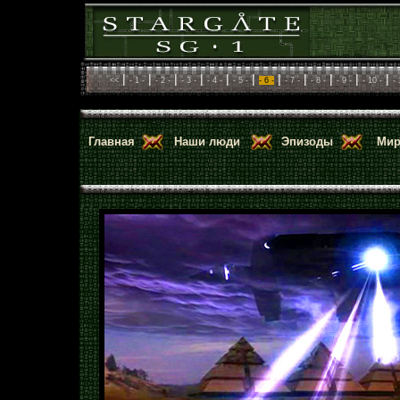
|
|
|
|
|
|
|
|
|
|
|
<<
- 1 -
- 2 -
- 3 -
- 4 -
- 5 -
- 6 -
- 7 -
- 8 -
- 9 -
- 10 -
- 
Главная
Наши люди
Эпизоды
Мир