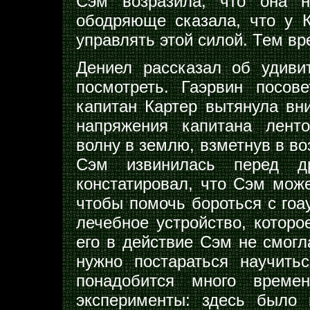
Сэм возразила, что она н
ободряюще сказала, что у 
управлять этой силой. Тем вр
Дениел рассказал об удиви
посмотреть. Гаэрвин посов
капитан Картер вытянула вни
напряжения капитана лент
волну в землю, взметнув в во
Сэм извинилась перед д
констатировал, что Сэм може
чтобы помочь бороться с гоа
лечебное устройство, которо
его в действие Сэм не смогл
нужно постараться научить
понадобится много време
эксперименты: здесь было 