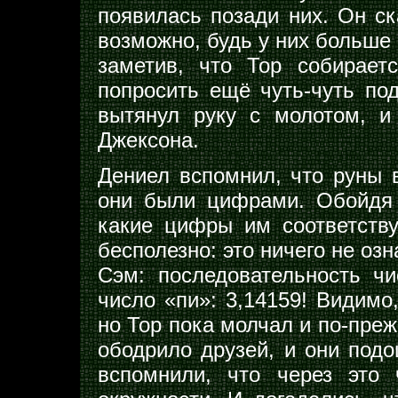
появилась позади них. Он ска
возможно, будь у них больше 
заметив, что Тор собирает
попросить ещё чуть-чуть под
вытянул руку с молотом, и
Джексона.
Дениел вспомнил, что руны 
они были цифрами. Обойдя 
какие цифры им соответствую
бесполезно: это ничего не озн
Сэм: последовательность чи
число «пи»: 3,14159! Видимо
но Тор пока молчал и по-преж
ободрило друзей, и они под
вспомнили, что через это