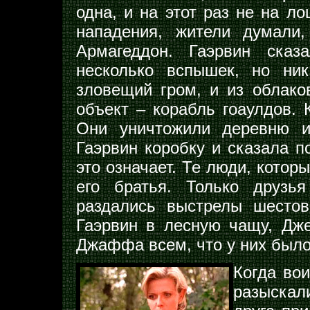
одна, и на этот раз не на л
нападения, жители думали,
Армагеддон. Гаэрвин сказ
несколько вспышек, но ни
зловещий гром, и из облако
объект – корабль гоаулдов. 
Они уничтожили деревню и
Гаэрвин коробку и сказала по
это означает. Те люди, котор
его братья. Только друзь
раздались выстрелы шесто
Гаэрвин в лесную чащу, Дже
Джаффа всем, что у них было,
Когда во
разыскал