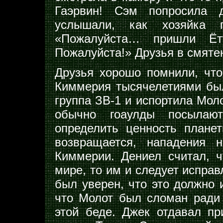
Гаэрвин! Сэм попросила д
услышали, как хозяйка по
«Пожалуйста… пришли Ёту
Пожалуйста!» Друзья в смяте
Друзья хорошо помнили, что
Киммерия тысячелетиями был
группа ЗВ-1 и испортила Моло
обычно гоаулды посылают
определить ценность плане
возвращается, нападения 
Киммерии. Дениел считал, 
мире, то им и следует испра
был уверен, что это должно и
что Молот был сломан ради 
этой беде. Джек отдавал пр