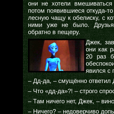
они не хотели вмешиваться 
потом появившиеся откуда-то
лесную чащу к обелиску, с ко
ними уже не было. Друзья
обратно в пещеру.
Джек, за
они как р
20 раз б
обеспоко
явился с 
– Дд-да, – смущённо ответил 
– Что «дд-да»?! – строго спро
– Там ничего нет, Джек, – вин
– Ничего? – недоверчиво доп