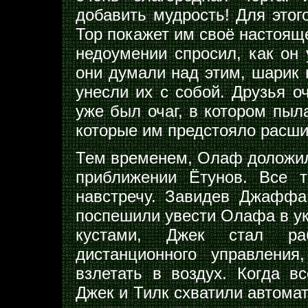
добавить мудрость! Для этого
Тор покажет им своё настояще
недоумении спросил, как он 
они думали над этим, шарик н
унесли их с собой. Друзья о
уже был очаг, в котором пыла
которые им предстояло расш
Тем временем, Олаф доложил
приближении Ётунов. Все т
навстречу. Завидев Джаффа
поспешили увести Олафа в ук
кустами, Джек стал раб
дистанционного управлени
взлетать в воздух. Когда в
Джек и Тилк схватили автомат