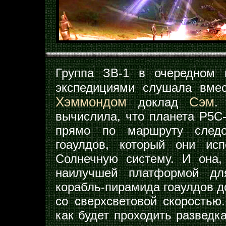
Группа ЗВ-1 в очередном 
экспедициями слушала вме
Хэммондом
Сэм
доклад
.
вычислила, что планета P5C
прямо по маршруту следо
гоаулдов, который они ис
Солнечную систему. И она,
наилучшей платформой для
корабль-пирамида гоаулдов д
со сверхсветовой скоростью
как будет проходить разведк