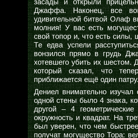
засады и открыли прицель
Джаффа. Наконец, все во
удивительной битвой Олаф вы
молния! У вас есть могущес
свой топор и, что есть силы,
Те едва успели расступить
вонзился прямо в грудь Дж
хотевшего убить их шестом. Д
который сказал, что тепе
приближается ещё один патрул
Дениел внимательно изучал 
одной стены было 4 знака, к
другой – 4 геометрические 
окружность и квадрат. На тр
был уверен, что чем быстрее
получат могущество Тора: вел