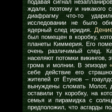
подавая сигнал незапланиров
ждали, поэтому и никакого 
диафрагму что-то ударил
исследовании не было обн
Дени
ядерный след иридия.
был помещен в коробку, кото
планеты Киммерия. Его поме
очень различимый след. К
населяют потомки викингов, э
грома и молнии. В эпизоде
себе действие его страшн
жителей от Ётунов – гоаулд
вынуждены сломать Молот, 
оставили ту коробку, на ко
семья и пирамидка с солн
предположил, что асгарды по