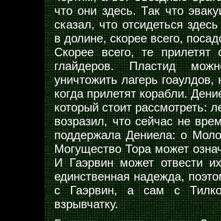
что они здесь. Так что эвак
сказал, что отсидеться здес
в долине, скорее всего, поса
Скорее всего, те прилетят 
глайдеров. Пластид можн
уничтожить лагерь гоаулдов, 
когда прилетят корабли. Дени
который стоит рассмотреть: л
возразил, что сейчас не вре
поддержала Дениела: о Моло
Могущество Тора может означа
И Гаэрвин может отвести их
единственная надежда, поэто
с Гаэрвин, а сам с Тилк
взрывчатку.