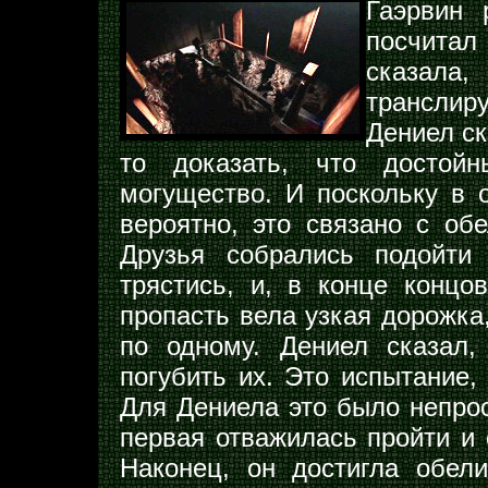
Гаэрвин 
посчита
сказала
транслир
Дениел ск
то доказать, что достой
могущество. И поскольку в о
вероятно, это связано с об
Друзья собрались подойти
трястись, и, в конце концо
пропасть вела узкая дорожка
по одному. Дениел сказал,
погубить их. Это испытание,
Для Дениела это было непрос
первая отважилась пройти и 
Наконец, он достигла обел