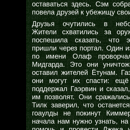
оставаться здесь. Сэм собр
повела друзей к убежищу сво
Друзья очутились в неб
Жители схватились за ору
поспешила сказать, что э
пришли через портал. Один и
по имени Олаф проворча
Мидгарда. Это они уничтож
оставил жителей Ётунам. Га
они могут их спасти: ещё
поддержал Гаэрвин и сказал,
им позволят. Они сражалис
Тилк заверил, что останетс
гоаулды не покинут Кимме
начала нам нужно узнать, на
помочь и провести Джека и