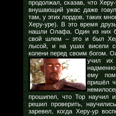
продолжал, сказав, что Херу
внушающий ужас даже гоаул
там, у этих лордов, таких мно
Херу-уре). В это время друз
нашли Олафа. Один из них б
свой шлем – это и был Хер
лысой, и на ушах висели с
колени перед своим богом. Ол
учил и
надменно
ему пом
пришёл ч
немилос
прошипел, что Тор научил и
решил проверить, научилис
заревел, когда Херу-ур вос