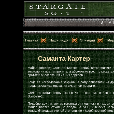
S T A 
Главная
Наши люди
Эпизоды
Мир
Саманта Картер
Майор (Доктор) Саманта Картер - гений астро-физики. 
технологии врат и прочитала абсолютно все, что касаетс
вратах и образования из них адресов.
Когда ее исследования закрыли, а саму отправили на др
продолжила исследования в частном порядке.
Саманта смогла вернуться к работе с вратами, войдя в 
StarGate-1.
Подобно другим членам команды она одинока и находится
Майор Картер отчаянно преданна SGC и вносит боль
только благодаря ученой степени, но и своей военной подг