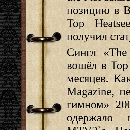
позицию в B
Top Heatse
получил стат
Сингл «The 
вошёл в Top
месяцев. Как
Magazine, п
гимном» 200
одержало 