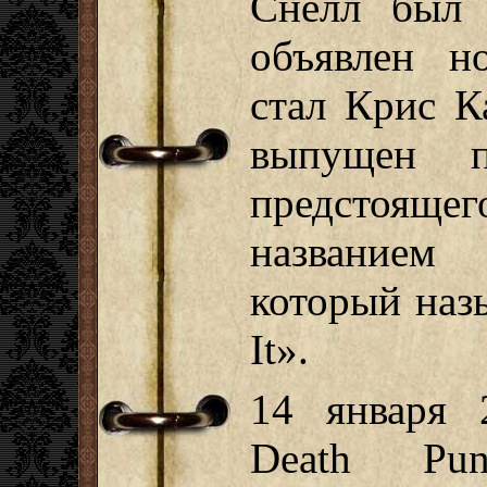
Снелл был 
объявлен н
стал Крис К
выпущен 
предстоящег
названием 
который наз
It».
14 января 
Death Pu