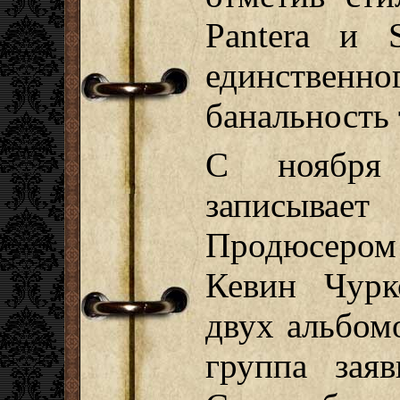
Pantera и S
единственно
банальность 
С ноября
записыва
Продюсеро
Кевин Чурк
двух альбом
группа зая