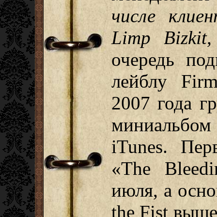
числе клие
Limp Bizkit,
очередь по
лейблу Fir
2007 года г
миниальбом P
iTunes. Пер
«The Bleed
июля, а осн
the Fist выш