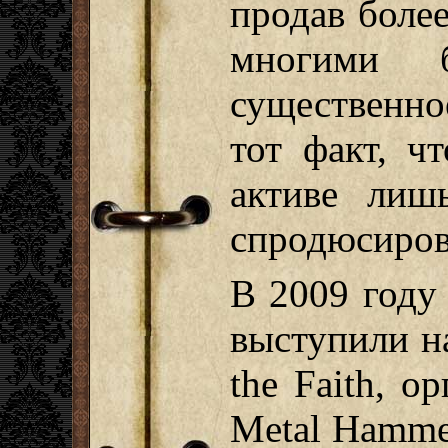
продав более
многими 
существенно
тот факт, ч
активе лиш
спродюсиров
В 2009 году 
выступили на
the Faith, 
Metal Hamme