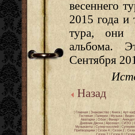
весеннего ту
2015 года и 
тура, они 
альбома. 
Сентября 201
Исто
Назад
[
Главная
|
Знакомство
|
Книги
|
Арт-ка
Гостевая
|
Галереи
|
Музыка
|
Видео
Аватарки
|
Обои
|
Фанарт
|
Анекдо
Дневник Джона
|
Арсенал
|
СИЗО
|
Музыканты
|
Супер-косплей
|
Суперве
Притворщики
|
Сезон 4
|
Сезон 2
|
Сезо
Сезон 7
|
Сезон 6
|
Сезон