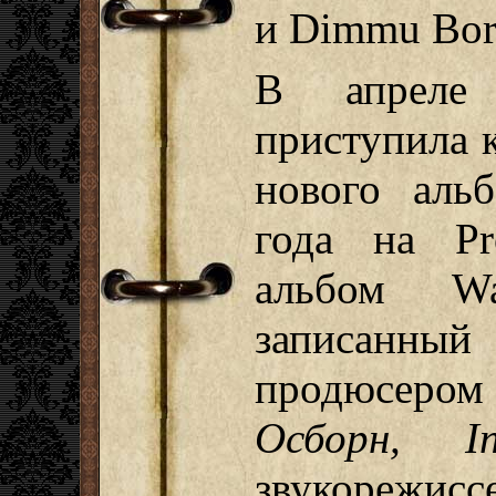
и Dimmu Borg
В апреле
приступила 
нового аль
года на Pr
альбом W
записанный
продюсеро
Осборн, I
звукорежи