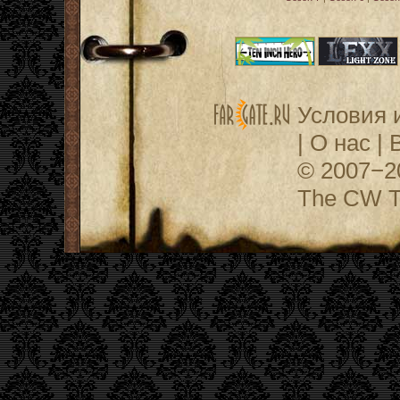
Условия 
|
О нас
|
© 2007−
The CW Te