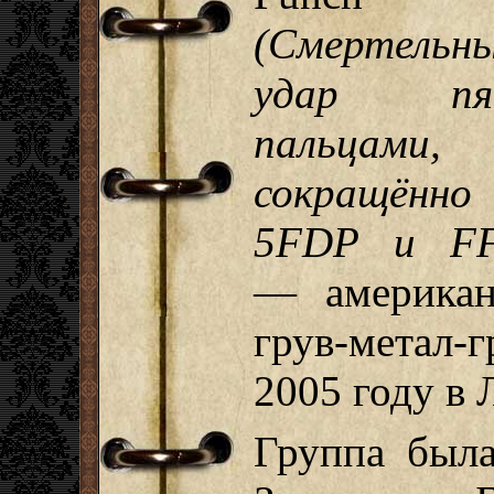
(Смертельн
удар пя
пальцами,
сокращённо
5FDP и F
— американ
грув-метал-
2005 году в 
Группа была