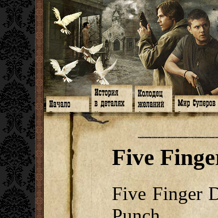
Главная
Книги
Арт-кафе
Знакомство
Программа
Галереи
Игромания
Обитатели
Гимн
Музыка
Клипы
Путеводитель
Форум
Видео
Фанфики
Семейное де
twitter
Субтитры
Аватарки
Дневник Джон
Five Fing
Facebook
Заметки
Обои
Арсенал
ЖЖ
Мысли
Фанарт
СИЗО
Радио
Откровение
Анекдоты
Суперы от и д
Гостевая
Истоки
Передоз
Дневник Джо
Страшилки
Five Finger 
Punch