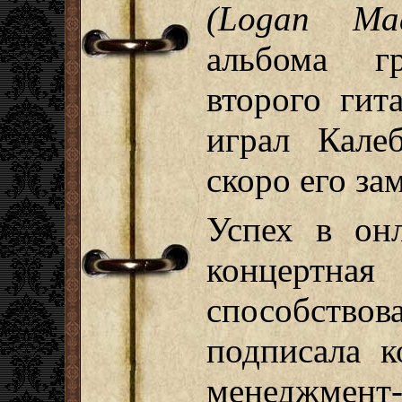
(Logan Mad
альбома г
второго гит
играл Кале
скоро его за
Успех в онл
концертн
способство
подписала к
менеджмент