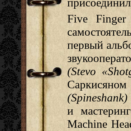
присоединилс
Five Finger
самостояте
первый альбо
звукоопера
(Stevo «Sho
Саркися
(Spineshank)
и мастеринг
Machine Hea