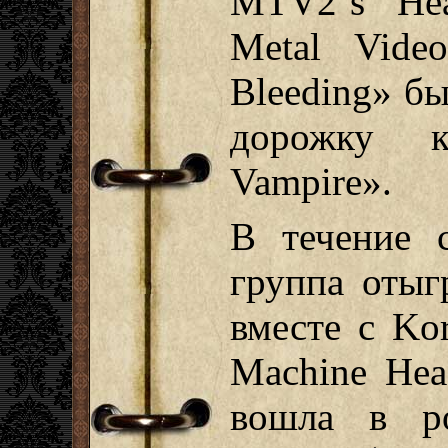
MTV2`s Hea
Metal Vide
Bleeding» б
дорожку к
Vampire».
В течение 
группа отыг
вместе с Kor
Machine Hea
вошла в ро