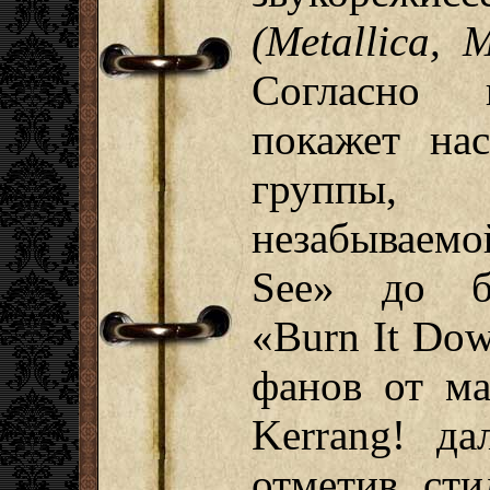
(Metallica, 
Согласно п
покажет на
группы, 
незабываем
See» до бр
«Burn It Dow
фанов от ма
Kerrang! да
отметив сти