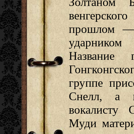
Золтаном Б
венгерско
прошлом — 
ударником
Название 
Гонгконгско
группе прис
Снелл, а 
вокалисту 
Муди матери