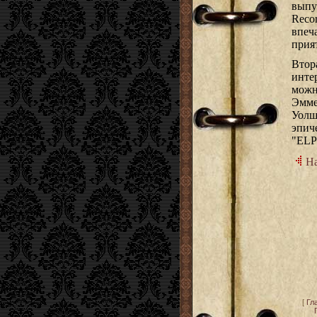
выпу
Reco
впеч
прия
Втор
инте
можн
Эмме
Уол
эпич
"ELP
На
[
Гл