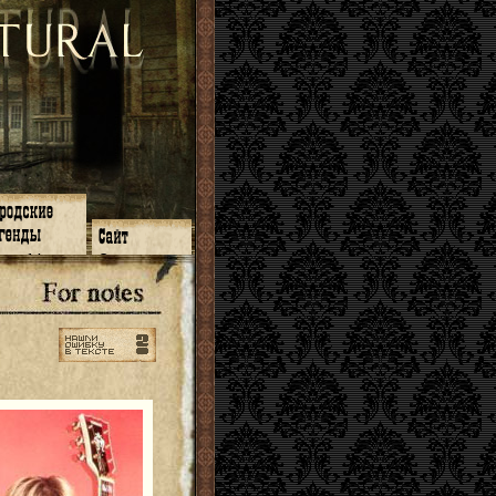
зон 14
О нас
зон 13
ЧаВо
зон 11
Поиск
зон 12
Ссылки
зон 10
Карта сайта
зон 9
зон 8
зон 7
зон 6
зон 5
⇐ ⇐