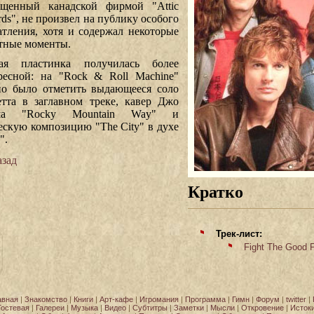
щенный канадской фирмой "Attic
rds", не произвел на публику особого
атления, хотя и содержал некоторые
тные моменты.
ая пластинка получилась более
ресной: на "Rock & Roll Machine"
о было отметить выдающееся соло
тта в заглавном треке, кавер Джо
ша "Rocky Mountain Way" и
ескую композицию "The City" в духе
".
зад
Кратко
Трек-лист:
Fight The Good F
авная
|
Знакомство
|
Книги
|
Арт-кафе
|
Игромания
|
Программа
|
Гимн
|
Форум
|
twitter
|
Гостевая
|
Галереи
|
Музыка
|
Видео
|
Субтитры
|
Заметки
|
Мысли
|
Откровение
|
Исток