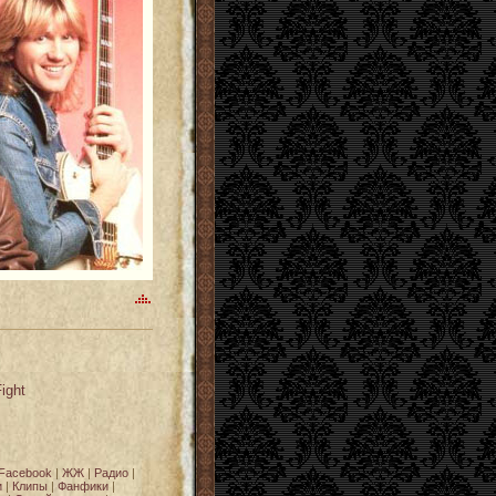
ight
Facebook
|
ЖЖ
|
Радио
|
и
|
Клипы
|
Фанфики
|