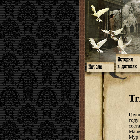
Главная
Книги
Программа
Галереи
Гимн
Музыка
Форум
Видео
twitter
Субтитры
Tr
Facebook
Заметки
ЖЖ
Мысли
Радио
Откровение
Гостевая
Истоки
Груп
году
сост
Майк
Мур 