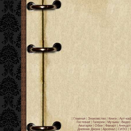
[
Главная
|
Знакомство
|
Книги
|
Арт-ка
Гостевая
|
Галереи
|
Музыка
|
Видео
Аватарки
|
Обои
|
Фанарт
|
Анекдо
Дневник Джона
|
Арсенал
|
СИЗО
|