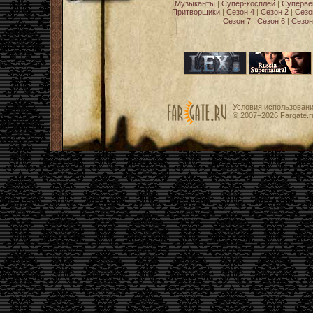
Музыканты
|
Супер-косплей
|
Суперве
Притворщики
|
Сезон 4
|
Сезон 2
|
Сезо
Сезон 7
|
Сезон 6
|
Сезон
Условия использован
© 2007−2026
Fargate.r