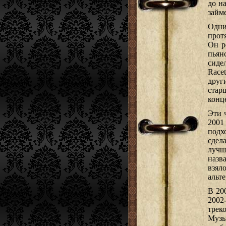
до н
займ
Одни
прот
Он р
пьян
сиде
Racet
друг
стар
конц
Эти 
2001
подх
сдел
лучш
назв
взял
альт
В 20
2002
трек
Музы