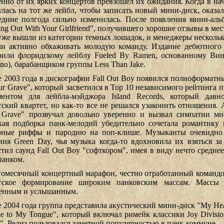
енно от их ярких концертов превзошел их ожидания. Когда в нач
улась на тот же лейбл, чтобы записать новый мини-диск, оказал
едние полгода сильно изменилась. После появления мини-альб
ng Out With Your Girlfriend", получившего хорошие отзывы в мест
уже вышли из категории темных лошадок, и менеджеры несколь
ли активно обхаживать молодую команду. Издание дебютного
рили флоридскому лейблу Fueled By Ramen, основанному Винн
ano), барабанщиком группы Less Than Jake.
е 2003 года в дискографии Fall Out Boy появился полноформатны
our Grave", который засветился в Тор 10 независимого рейтинга 
ментом для лейбла-мэйджора Island Records, который дав
гский квартет, но как-то все не решался узаконить отношения. 
 Grave" прозвучал довольно уверенно и вызвал симпатии мн
кая подборка панк-мелодий убедительно сочетала романтику
рные риффы и пародию на поп-клише. Музыканты очевидно
ния Green Day, чья музыка когда-то вдохновила их взяться з
стил саунд Fall Out Boy "софткором", имея в виду нечто средне
панком.
омесячный концертный марафон, честно отработанный командо
гское формирование широким панковским массам. Массы 
енным и услышанным.
е 2004 года группа представила акустический мини-диск "My Hear
de to My Tongue", который включал римейк классики Joy Divisio
t". Релиз пользовался заметной популярностью в панк-коммуне.