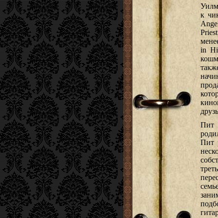
Уилм
к чи
Angel
Pries
мене
in H
кошм
такж
начи
прод
кото
кино
друзь
Пит 
родил
Пит 
неск
собс
трет
пере
семь
зани
подб
гита