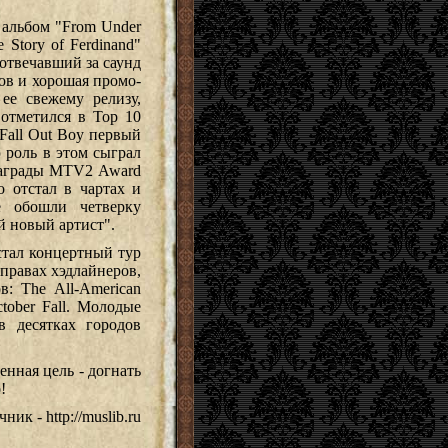
 альбом "From Under
 Story of Ferdinand"
отвечавший за саунд
ов и хорошая промо-
ее свежему релизу,
отметился в Тор 10
Fall Out Boy первый
 роль в этом сыграл
награды MTV2 Award
 отстал в чартах и
е обошли четверку
 новый артист".
стал концертный тур
 правах хэдлайнеров,
: The All-American
ctober Fall. Молодые
 десятках городов
нная цель - догнать
!
ник - http://muslib.ru