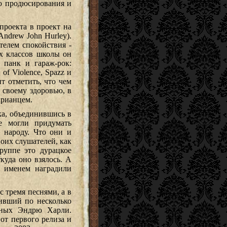
ию продюсирования и
проекта в проект на
ndrew John Hurley).
телем спокойствия -
их классов школы он
 панк и гараж-рок:
e of Violence, Spazz и
т отметить, что чем
 своему здоровью, в
арианцем.
ка, объединившись в
е могли придумать
к народу. Что они и
оих слушателей, как
Группе это дурацкое
куда оно взялось. А
м именем наградили
с тремя песнями, а в
нивший по несколько
анных Эндрю Харли.
от первого релиза и