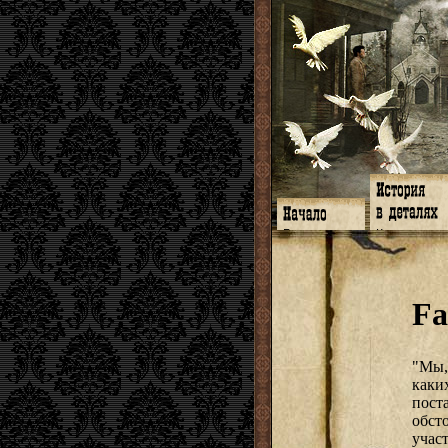
Главная
Книги
Программа
Галереи
Гимн
Музыка
Форум
Видео
twitter
Субтитры
Fa
Facebook
Заметки
ЖЖ
Мысли
Радио
Откровение
Гостевая
Истоки
"Мы,
каки
по
обсто
учас