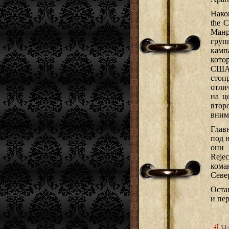
Нако
the 
Манр
груп
камп
кото
США.
стоп
отли
на ц
втор
вним
Глав
под н
они 
Reje
кома
Севе
Оста
и пер
На