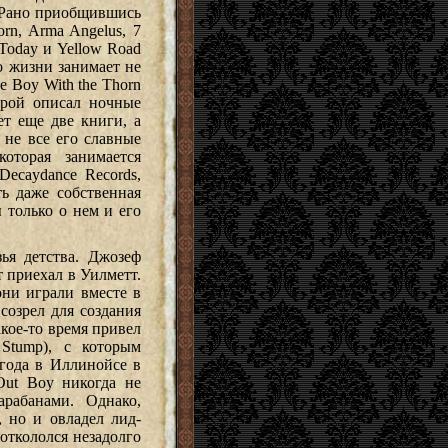
. Рано приобщившись
rn, Arma Angelus, 7
d Today и Yellow Road
го жизни занимает не
 Boy With the Thorn
торой описал ночные
ет еще две книги, а
о не все его славные
которая занимается
Decaydance Records,
ть даже собственная
ы только о нем и его
ья детства. Джозеф
т приехал в Уилметт.
они играли вместе в
созрел для создания
акое-то время привел
 Stump), с которым
 года в Иллинойсе в
Out Boy никогда не
рабанами. Однако,
 но и овладел лид-
откололся незадолго