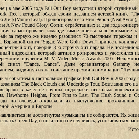
нец в мае 2005 года Fall Out Boy выпустили второй студийный
Cork Tree", который обязан своим названием детской книге "The
о Лиф (Munro Leaf). Продюсировал его Нил Эврон (Neal Avron), 
пы A New Found Glory. Сотни отработанных за два года концерт
ания гарантировали команде самое пристальное внимание к 
рый за первую же неделю разошелся 70-тысячным тиражом и 
 Взрывной сингл "Sugar, We're Goin' Down" принес в копилку 
роцентный хит, покорив 8-ю строчку хит-парада. Не последнюю
чный видеоклип, который активно ротировался и удостоился 
еремонии вручения MTV Video Music Awards 2005. Ненамного
ой сингл "Dance, Dance". Даже организаторы Grammy н
анием, выдвинув их на соискание премии в номинации "Лучший
ным событием в гастрольном графике Fall Out Boy в 2006 году 
азванием The Black Clouds аnd Underdogs Tour. Возглавив его на
выбрали в качестве группы поддержки несколько коллективов
cts, Hawthorne Heights, From First to Last, The Hush Sound и O
нды по очереди открывали их выступления, проходившие в
рной Америки и Европы.
навливаться на достигнутом музыканты не собираются. Их жизне
егнать Green Day, и пока этого не случилось, успокаиваться рано
Источ
зад