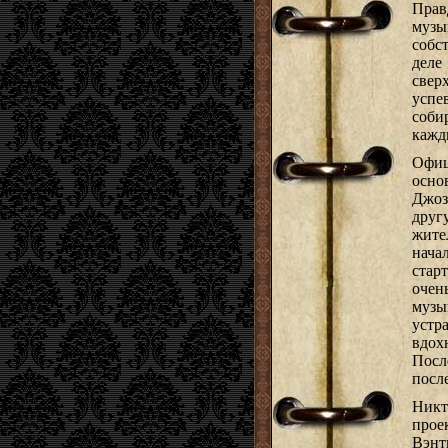
Пра
музы
собс
дел
све
успев
соб
кажд
Офи
осно
Джоз
друг
жите
нача
стар
оче
муз
устр
вдох
Посл
посл
Никт
прое
Вэнтц