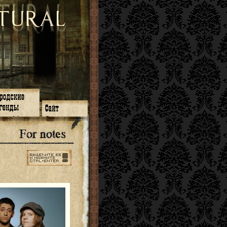
зон 14
О нас
зон 13
ЧаВо
зон 11
Поиск
зон 12
Ссылки
зон 10
Карта сайта
зон 9
зон 8
зон 7
зон 6
зон 5
⇐ ⇐