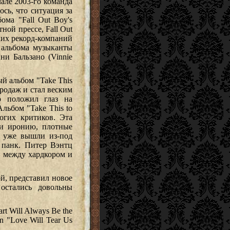
але 2003-го команда
ось, что ситуация за
ома "Fall Out Boy's
ной прессе, Fall Out
ких рекорд-компаний
 альбома музыканты
и Бальзано (Vinnie
й альбом "Take This
продаж и стал веским
но положил глаз на
Альбом "Take This to
огих критиков. Эта
 и иронию, плотные
 уже вышли из-под
а панк. Питер Вэнтц
е между хардкором и
й, представил новое
остались довольны
t Will Always Be the
n "Love Will Tear Us