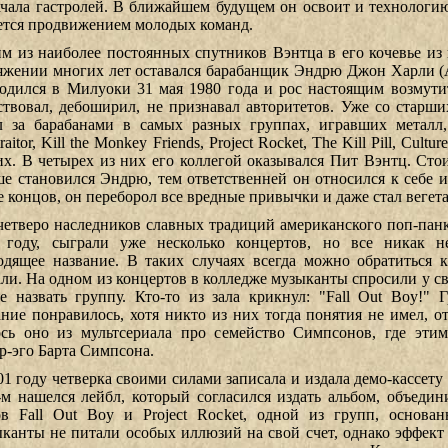
ачала гастролей. В ближайшем будущем он освоит и технолог
ется продвижением молодых команд.
м из наиболее постоянных спутников Вэнтца в его кочевье из 
яжении многих лет оставался барабанщик Эндрю Джон Харли (A
одился в Милуоки 31 мая 1980 года и рос настоящим возмути
ствовал, дебоширил, не признавал авторитетов. Уже со старш
л за барабанами в самых разных группах, игравших металл,
raitor, Kill the Monkey Friends, Project Rocket, The Kill Pill, Cultur
их. В четырех из них его коллегой оказывался Пит Вэнтц. Стои
ше становился Эндрю, тем ответственней он относился к себе и
е концов, он переборол все вредные привычки и даже стал вегет
четверо наследников славных традиций американского поп-пан
 году, сыграли уже несколько концертов, но все никак н
одящее название. В таких случаях всегда можно обратиться 
али. На одном из концертов в колледже музыканты спросили у св
е назвать группу. Кто-то из зала крикнул: "Fall Out Boy!" 
ание понравилось, хотя никто из них тогда понятия не имел, от
ось оно из мультсериала про семейство Симпсонов, где эти
ер-эго Барта Симпсона.
01 году четверка своими силами записала и издала демо-кассету 
-м нашелся лейбл, который согласился издать альбом, объеди
ов Fall Out Boy и Project Rocket, одной из групп, основ
канты не питали особых иллюзий на свой счет, однако эффект 