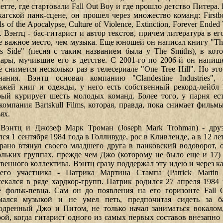
етте, где стартовали Fall Out Boy и где прошло детство Питера
кагской панк-сцене, он прошел через множество команд: Firstbo
s of the Apocalypse, Culture of Violence, Extinction, Forever Ende
t. Вэнтц - бас-гитарист и автор текстов, причем литература в е
е важное место, чем музыка. Еще юношей он написал книгу "The
is Side" (песня с таким названием была у The Smiths), в ко
ары, мучившие его в детстве. С 2001-го по 2006-й он напиш
е снимется несколько раз в телесериале "One Tree Hill". Но эт
нания. Вэнтц основал компанию "Clandestine Industries", 
ажей книг и одежды, у него есть собственный рекорд-лейбл 
рый курирует шесть молодых команд. Более того, у парня ес
компания Bartskull Films, которая, правда, пока снимает фильм
ях.
Вэнтц и Джозеф Марк Троман (Joseph Mark Trohman) - друз
ся 1 сентября 1984 года в Голливуде, рос в Кливленде, а в 12 ле
рано втянул своего младшего друга в панковский водоворот, 
ольких группах, прежде чем Джо (которому не было еще и 17) 
твенного коллектива. Вэнтц сразу поддержал эту идею и через к
ьего участника - Патрика Мартина Стампа (Patrick Martin
секался в ряде хардкор-групп. Патрик родился 27 апреля 1984
е фольк-певца. Сам он до появления на его горизонте Fall 
мался музыкой и не умел петь, предпочитая сидеть за ба
одренный Джо и Питом, не только начал заниматься вокалом,
рой, когда гитарист одного из самых первых составов внезапно 