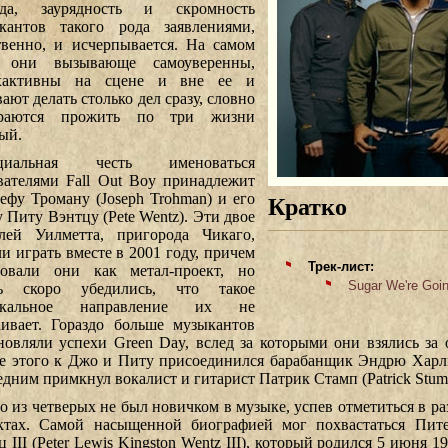
вда, заурядность и скромность
кантов такого рода заявлениями,
твенно, и исчерпывается. На самом
е они вызывающе самоуверенны,
рхактивны на сцене и вне ее и
ают делать столько дел сразу, словно
ираются прожить по три жизни
ый.
циальная честь именоваться
вателями Fall Out Boy принадлежит
ефу Троману (Joseph Trohman) и его
Кратко
у Питу Вэнтцу (Pete Wentz). Эти двое
лей Уилметта, пригорода Чикаго,
ли играть вместе в 2001 году, причем
Трек-лист:
товали они как метал-проект, но
Sugar We're Goi
нь скоро убедились, что такое
ыкальное направление их не
аивает. Гораздо больше музыкантов
новляли успехи Green Day, вслед за которыми они взялись за 
е этого к Джо и Питу присоединился барабанщик Эндрю Харли
едним примкнул вокалист и гитарист Патрик Стамп (Patrick Stum
о из четверых не был новичком в музыке, успев отметиться в р
ктах. Самой насыщенной биографией мог похвастаться Пит
 III (Peter Lewis Kingston Wentz III), который родился 5 июня 1