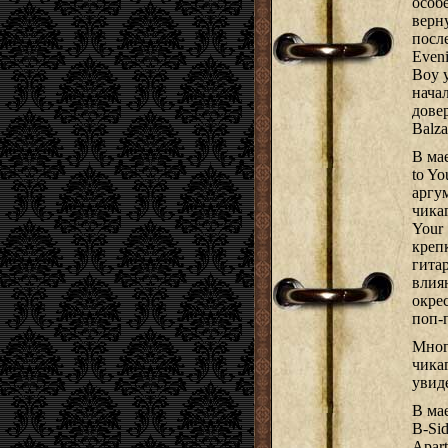
особ
верн
посл
Eveni
Boy 
нача
дове
Balz
В ма
to Y
аргу
чика
Your
креп
гита
влия
окре
поп-
Мног
чика
увид
В ма
B-Si
Apar