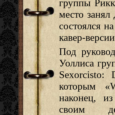
группы Рикк
место занял
состоялся н
кавер-версии
Под руково
Уоллиса гру
Sexorcisto:
которым «W
наконец, и
своим де