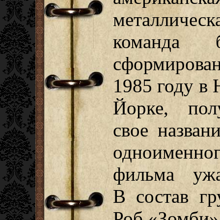
металлическ
команда 
сформирова
1985 году в
Йорке, пол
свое назван
одноименно
фильма ужа
В состав гр
Роб «Зомби»