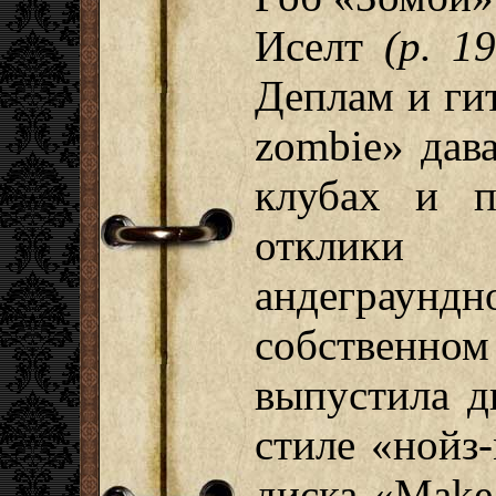
Иселт
(р. 1
Деплам и ги
zombie» дав
клубах и п
отклики
андеграу
собствен
выпустила д
стиле «нойз
диска «Make