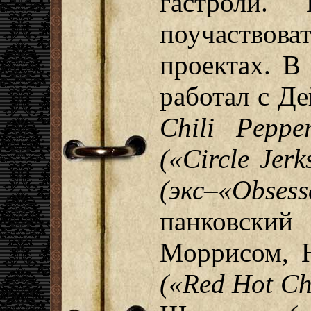
гастроли.
поучаствова
проектах. В
работал с Д
Chili Pepper
(«Circle Jerk
(экс–«Obsess
панковский
Моррисом, 
(«Red Hot Ch