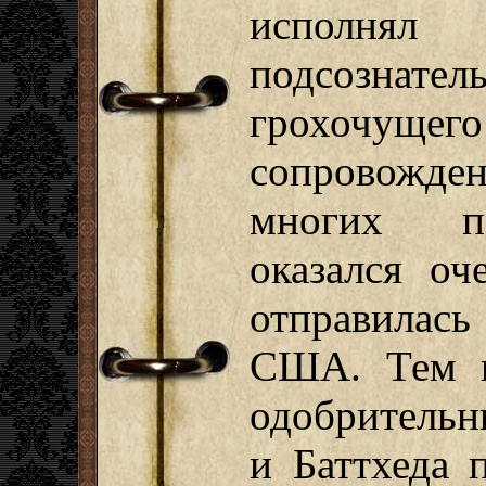
исполн
подсознате
грохочущег
сопровождени
многих по
оказался оч
отправилась
США. Тем 
одобрительн
и Баттхеда 