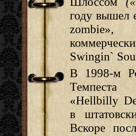
Шлоссом
(
году вышел 
zombie»,
коммерческ
Swingin` Sou
В 1998-м Р
Темпеста
«Hellbilly 
в штатовс
Вскоре пос