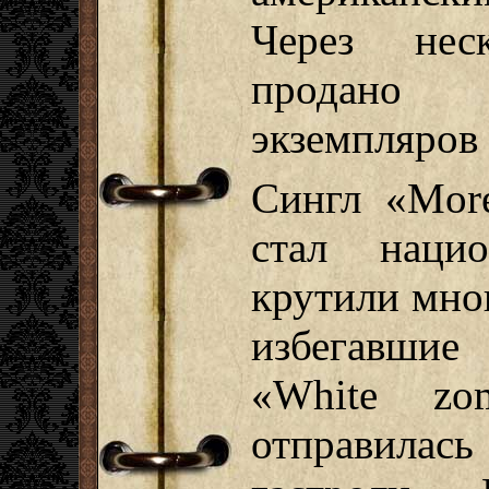
Через нес
продано
экземпляров 
Сингл «Mor
стал наци
крутили мно
избегавшие
«White zo
отправилас