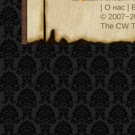
|
О нас
|
© 2007−
The CW Te