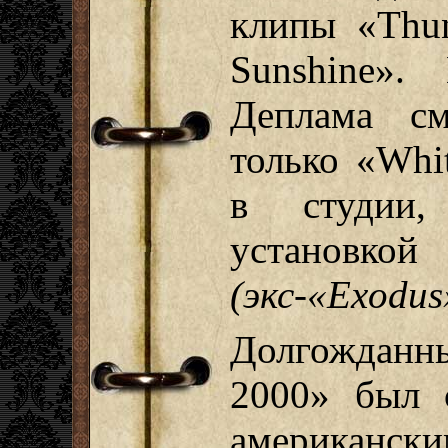
клипы «Thun
Sunshine».
Деплама с
только «Whi
в студии,
установкой
(экс-«Exodus
Долгожданны
2000» был 
американск