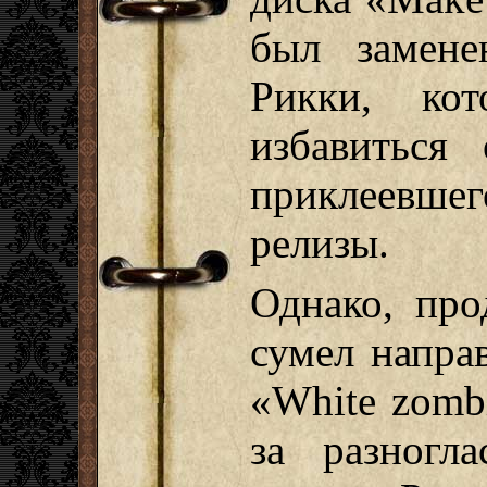
был замене
Рикки, ко
избавиться 
приклеевше
релизы.
Однако, про
сумел напра
«White zomb
за разногл