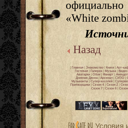
официально
«White zombi
Источни
Назад
[
Главная
|
Знакомство
|
Книги
|
Арт-ка
Гостевая
|
Галереи
|
Музыка
|
Видео
Аватарки
|
Обои
|
Фанарт
|
Анекдо
Дневник Джона
|
Арсенал
|
СИЗО
|
Музыканты
|
Супер-косплей
|
Суперве
Притворщики
|
Сезон 4
|
Сезон 2
|
Сезо
Сезон 7
|
Сезон 6
|
Сезон
Условия 