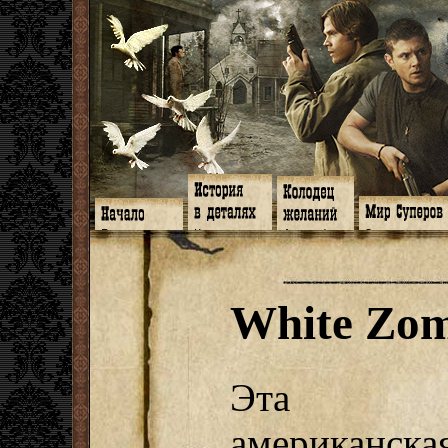
Главная
Книги
Арт-кафе
Знакомство
Программа
Галереи
Игромания
Обитатели
Гимн
Музыка
Клипы
Путеводитель
Форум
Видео
Фанфики
Семейное де
twitter
Субтитры
Аватарки
Дневник Джон
White Zom
Facebook
Заметки
Обои
Арсенал
ЖЖ
Мысли
Фанарт
СИЗО
Радио
Откровение
Анекдоты
Суперы от и д
Гостевая
Истоки
Передоз
Дневник Джо
Страшилки
Эта
американска