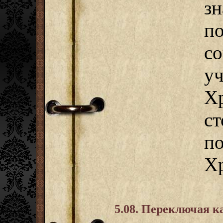
з
п
с
у
Х
ст
п
Хр
5.08. Переключая 