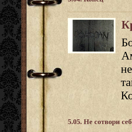
К
Б
А
н
т
Ко
5.05. Не сотвори се