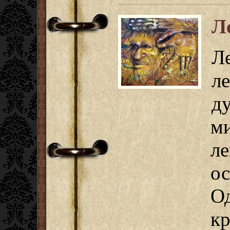
Л
Л
л
д
м
л
о
О
к