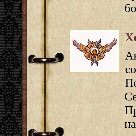
б
Х
А
с
П
С
П
н