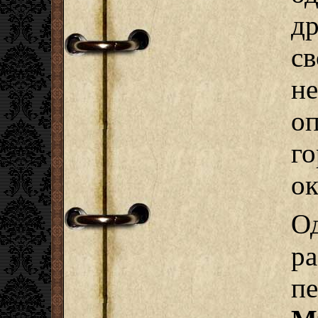
др
св
н
о
г
ок
О
р
п