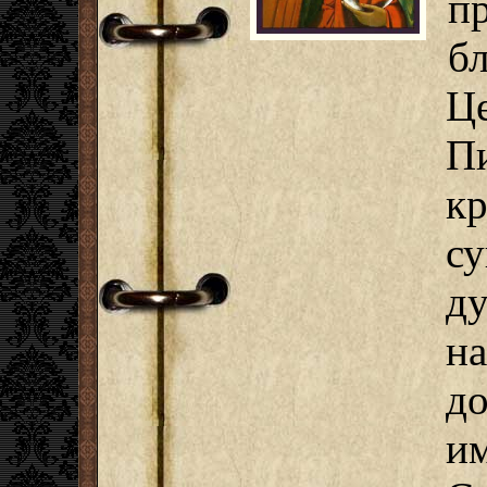
п
бл
Ц
П
к
с
д
н
д
и