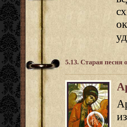
с
о
уд
5.13. Старая песня 
А
А
и