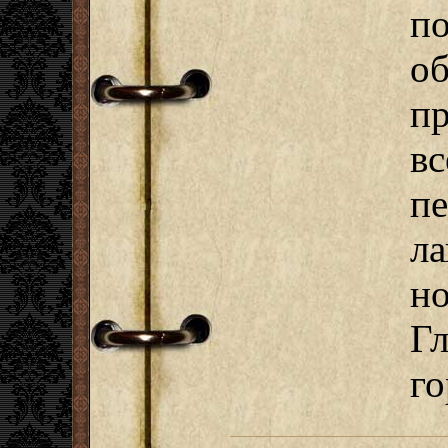
п
об
пр
в
п
л
но
Гл
го