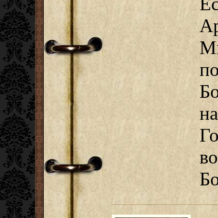
Е
А
М
п
Бо
н
Г
во
Бо