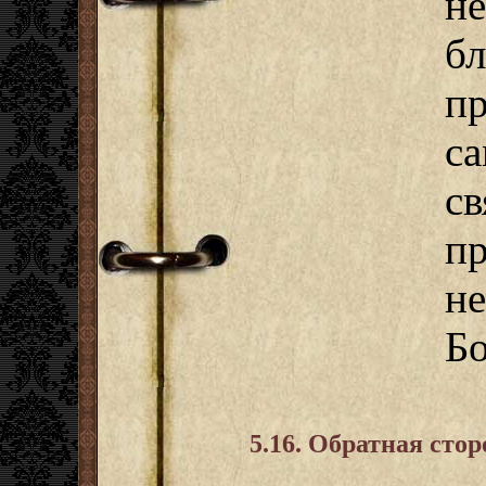
н
бл
пр
с
с
не
Бо
5.16. Обратная сто