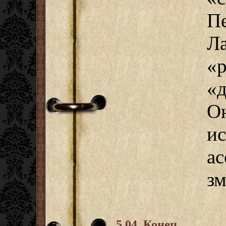
П
Л
«р
«
О
и
а
зм
5.04. Конец