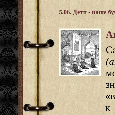
5.06. Дети - наше б
А
С
(
м
з
«
к