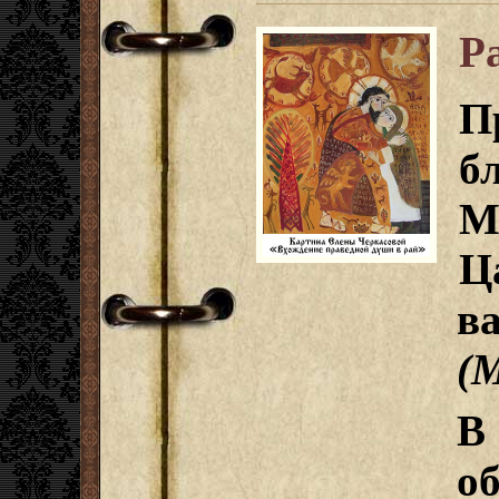
Р
П
б
М
Ц
в
(М
В
о