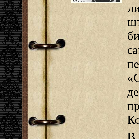
л
ш
б
с
п
«С
д
п
Ко
В