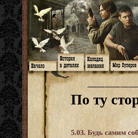
Главная
Книги
Арт-кафе
Знакомство
Программа
Галереи
Игромания
Обитатели
Гимн
Музыка
Клипы
Путеводитель
Форум
Видео
Фанфики
Семейное де
twitter
Субтитры
Аватарки
Дневник Джон
По ту сто
Facebook
Заметки
Обои
Арсенал
ЖЖ
Мысли
Фанарт
СИЗО
Радио
Откровение
Анекдоты
Суперы от и д
Гостевая
Истоки
Передоз
Дневник Джо
Страшилки
5.03. Будь самим со