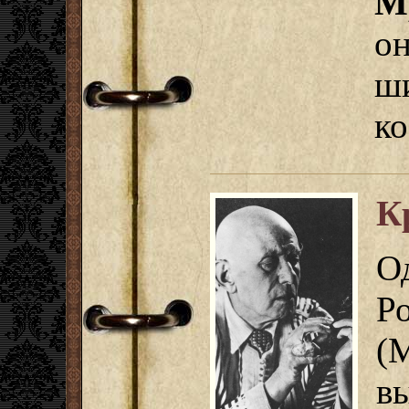
М
он
ш
ко
К
О
Р
(
в