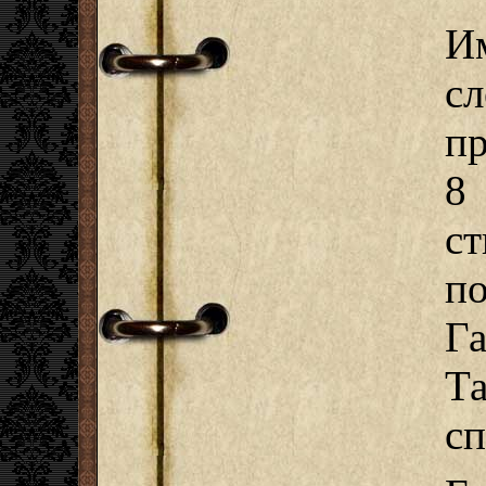
И
с
п
8
с
п
Г
Т
сп