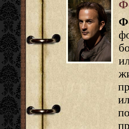
Ф
Ф
ф
б
и
ж
п
ил
п
пр