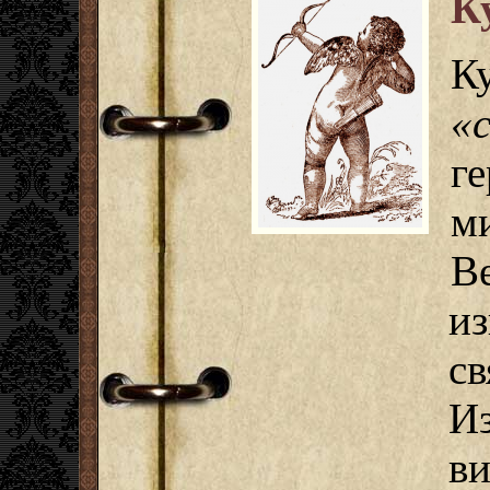
К
К
«
г
м
В
и
с
И
ви