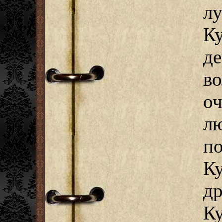
л
К
д
в
оч
л
п
К
д
К