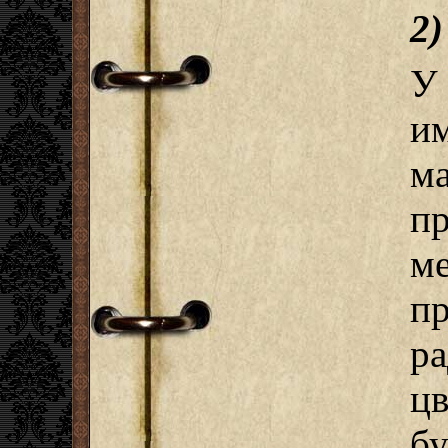
2)
У
и
ма
пр
м
п
р
ц
б