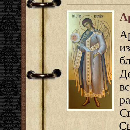
А
А
и
б
Д
в
р
С
С