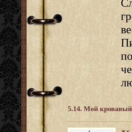
С
г
в
П
п
ч
лю
5.14. Мой кровавы