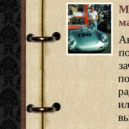
М
м
А
п
з
п
р
и
вы