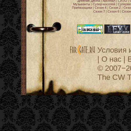
Дневник Джона
|
Арсенал
|
СИЗО
|
Музыканты
|
Супер-косплей
|
Суперве
Притворщики
|
Сезон 4
|
Сезон 2
|
Сезо
Сезон 7
|
Сезон 6
|
Сезон
Условия 
|
О нас
|
© 2007−
The CW Te