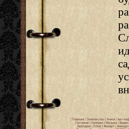
р
ра
С
и
с
у
вн
[
Главная
|
Знакомство
|
Книги
|
Арт-ка
Гостевая
|
Галереи
|
Музыка
|
Видео
Аватарки
|
Обои
|
Фанарт
|
Анекдо