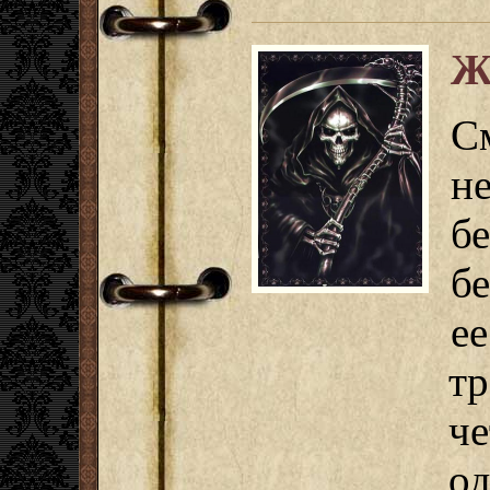
Ж
С
н
б
б
е
т
че
о