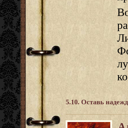
В
ра
Ли
Ф
л
ко
5.10. Оставь надежду
А