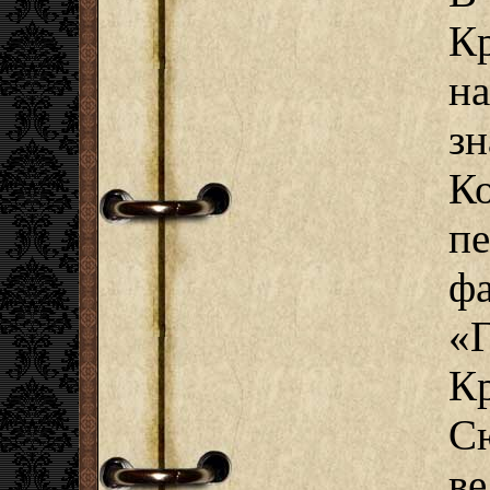
К
н
з
К
п
ф
«
К
С
в