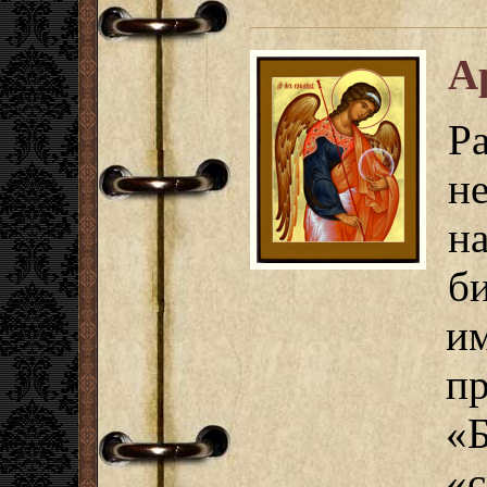
А
Р
н
н
б
и
пр
«
«