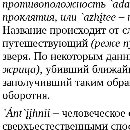
противоположность `ada
проклятия, или `azhįtee 
Название происходит от сл
путешествующий
(реже 
зверя. По некоторым дан
жрица)
, убивший ближай
заполучивший таким обра
оборотня.
`Ánt`įįhnii
– человеческое 
сверхъестественными спо