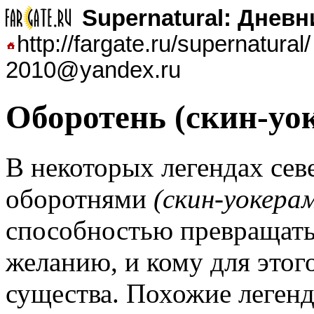
Supernatural: Днев
http://fargate.ru/supernatur
2010@yandex.ru
Оборотень (скин-уо
В
некоторых легендах сев
оборотнями
(скин-уокера
способностью превращать
желанию, и кому для этог
существа. Похожие леген