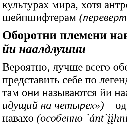
культурах мира, хотя антр
шейпшифтерам
(перевер
Оборотни племени на
йи наалдлушии
Вероятно, лучше всего об
представить себе по леге
там они называются йи н
идущий на четырех»)
– од
навахо
(особенно `ánt`įįh