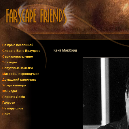
На краю вселенной
Кент МакКорд
Слово о Бене Браудере
Сериалонаселение
Эпизоды
Непутёвые заметки
Микробы-переводчики
Домашний кинотеатр
Угоди хайниру
Фаниздат
Планета ЛоМо
Галереи
На пару слов
Сайт