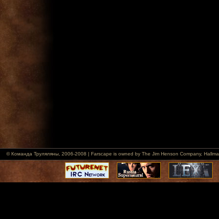
© Команда Труляляны, 2006-2008 | Farscape is owned by The Jim Henson Company, Hallmark Ent