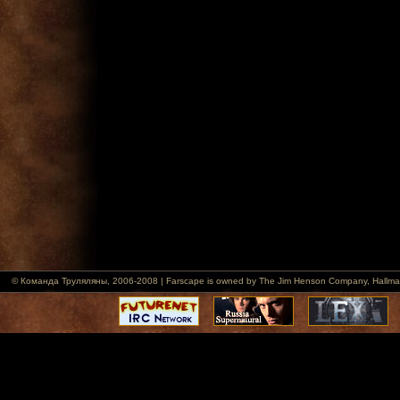
© Команда Труляляны, 2006-2008 | Farscape is owned by The Jim Henson Company, Hallmark Ent