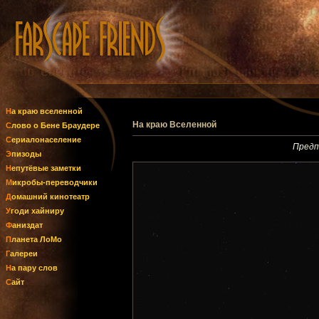
На краю вселенной
На краю Вселенной
Слово о Бене Браудере
Сериалонаселение
Предп
Эпизоды
Непутёвые заметки
Микробы-переводчики
Домашний кинотеатр
Угоди хайниру
Фаниздат
Планета ЛоМо
Галереи
На пару слов
Сайт